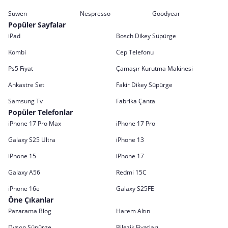
Suwen
Nespresso
Goodyear
Popüler Sayfalar
iPad
Bosch Dikey Süpürge
Kombi
Cep Telefonu
Ps5 Fiyat
Çamaşır Kurutma Makinesi
Ankastre Set
Fakir Dikey Süpürge
Samsung Tv
Fabrika Çanta
Popüler Telefonlar
iPhone 17 Pro Max
iPhone 17 Pro
Galaxy S25 Ultra
iPhone 13
iPhone 15
iPhone 17
Galaxy A56
Redmi 15C
iPhone 16e
Galaxy S25FE
Öne Çıkanlar
Pazarama Blog
Harem Altın
Dyson Süpürge
Bilezik Fiyatları