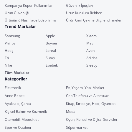
Kampanya Kupon Kullanımları
Güvenlik İpuçları
Ürün Güvenliği
Ürün Kurulum Rehberi
Ürünümü Nasıl İade Edebilirim?
Ürün Geri Çekme Bilgilendirmeleri
Trend Markalar
Samsung
Apple
Xiaomi
Philips
Boyner
Mavi
Hotiç
Loreal
Avon
Eti
Sütaş
Adidas
Nike
Ebebek
Sleepy
Tüm Markalar
Kategoriler
Elektronik
Ev, Yaşam, Yapı Market
Anne Bebek
Cep Telefonu ve Aksesuar
Ayakkabı, Çanta
Kitap, Kırtasiye, Hobi, Oyuncak
Kişisel Bakım ve Kozmetik
Moda
Otomobil, Motosiklet
Oyun, Konsol ve Dijital Servisler
Spor ve Outdoor
Süpermarket