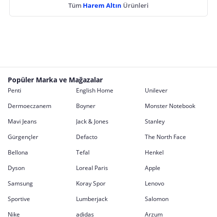
Tüm
Harem Altın
Ürünleri
Popüler Marka ve Mağazalar
Penti
English Home
Unilever
Dermoeczanem
Boyner
Monster Notebook
Mavi Jeans
Jack & Jones
Stanley
Gürgençler
Defacto
The North Face
Bellona
Tefal
Henkel
Dyson
Loreal Paris
Apple
Samsung
Koray Spor
Lenovo
Sportive
Lumberjack
Salomon
Nike
adidas
Arzum