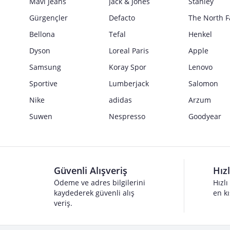
Mavi Jeans
Jack & Jones
Stanley
Gürgençler
Defacto
The North F
Bellona
Tefal
Henkel
Dyson
Loreal Paris
Apple
Samsung
Koray Spor
Lenovo
Sportive
Lumberjack
Salomon
Nike
adidas
Arzum
Suwen
Nespresso
Goodyear
Güvenli Alışveriş
Hız
Ödeme ve adres bilgilerini
Hızlı
kaydederek güvenli alış
en kı
veriş.