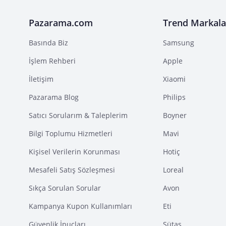
Pazarama.com
Trend Markala
Basında Biz
Samsung
İşlem Rehberi
Apple
İletişim
Xiaomi
Pazarama Blog
Philips
Satıcı Sorularım & Taleplerim
Boyner
Bilgi Toplumu Hizmetleri
Mavi
Kişisel Verilerin Korunması
Hotiç
Mesafeli Satış Sözleşmesi
Loreal
Sıkça Sorulan Sorular
Avon
Kampanya Kupon Kullanımları
Eti
Güvenlik İpuçları
Sütaş