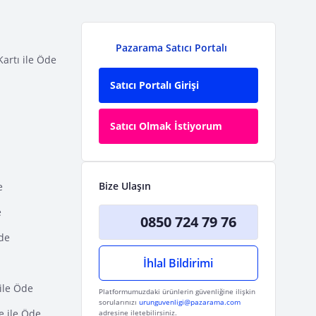
Pazarama Satıcı Portalı
Kartı ile Öde
Satıcı Portalı Girişi
Satıcı Olmak İstiyorum
Bize Ulaşın
e
e
0850 724 79 76
Öde
İhlal Bildirimi
ile Öde
Platformumuzdaki ürünlerin güvenliğine ilişkin
sorularınızı
urunguvenligi@pazarama.com
e ile Öde
adresine iletebilirsiniz.