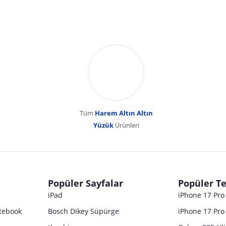
Tüm
Harem Altın Altın
YENİBOSNA MERKEZ MAH LADİN SOK KUY
Yüzük
Ürünleri
dır. Pazarama, bu içeriklerden dolayı herhangi bir sorumluluk kabul etmemektedir.
Popüler Sayfalar
Popüler Te
iPad
iPhone 17 Pr
tebook
Bosch Dikey Süpürge
iPhone 17 Pro