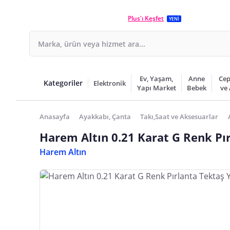
Plus'ı Keşfet
YENİ
Ev, Yaşam,
Anne
Cep
Kategoriler
Elektronik
Yapı Market
Bebek
ve
Anasayfa
Ayakkabı, Çanta
Takı,Saat ve Aksesuarlar
Harem Altın 0.21 Karat G Renk Pı
Harem Altın