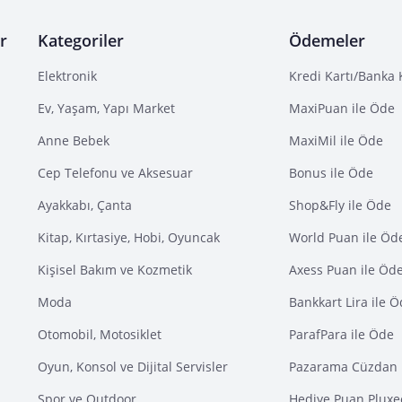
r
Kategoriler
Ödemeler
Elektronik
Kredi Kartı/Banka 
Ev, Yaşam, Yapı Market
MaxiPuan ile Öde
Anne Bebek
MaxiMil ile Öde
Cep Telefonu ve Aksesuar
Bonus ile Öde
Ayakkabı, Çanta
Shop&Fly ile Öde
Kitap, Kırtasiye, Hobi, Oyuncak
World Puan ile Öd
Kişisel Bakım ve Kozmetik
Axess Puan ile Öd
Moda
Bankkart Lira ile 
Otomobil, Motosiklet
ParafPara ile Öde
Oyun, Konsol ve Dijital Servisler
Pazarama Cüzdan 
Spor ve Outdoor
Hediye Puan Pluxe