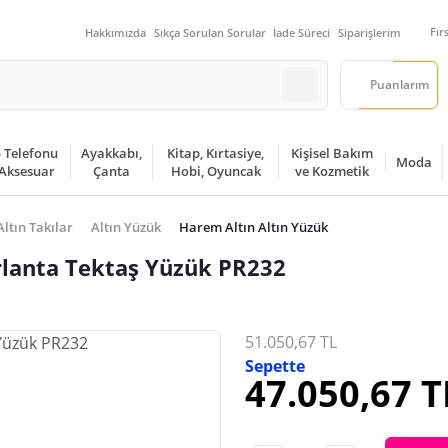
Fır
Hakkımızda
Sıkça Sorulan Sorular
İade Süreci
Siparişlerim
Puanlarım
 Telefonu
Ayakkabı,
Kitap, Kırtasiye,
Kişisel Bakım
Moda
 Aksesuar
Çanta
Hobi, Oyuncak
ve Kozmetik
Altın Takılar
Altın Yüzük
Harem Altın Altın Yüzük
rlanta Tektaş Yüzük PR232
51.050,67 TL
Sepette
47.050,67 T