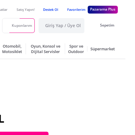
Pazarama Plus
satlar
Satış Yapın!
Destek Ol
Favorilerim
Giriş Yap / Üye Ol
Sepetim
Kuponlarım
Otomobil,
Oyun, Konsol ve
Spor ve
Süpermarket
Motosiklet
Dijital Servisler
Outdoor
L