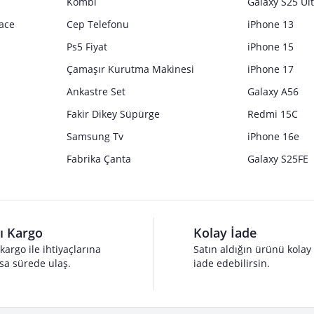
Kombi
Galaxy S25 Ul
ace
Cep Telefonu
iPhone 13
Ps5 Fiyat
iPhone 15
Çamaşır Kurutma Makinesi
iPhone 17
Ankastre Set
Galaxy A56
Fakir Dikey Süpürge
Redmi 15C
Samsung Tv
iPhone 16e
Fabrika Çanta
Galaxy S25FE
lı Kargo
Kolay İade
 kargo ile ihtiyaçlarına
Satın aldığın ürünü kolay
sa sürede ulaş.
iade edebilirsin.