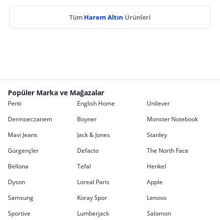
Tüm
Harem Altın
Ürünleri
Popüler Marka ve Mağazalar
Penti
English Home
Unilever
Dermoeczanem
Boyner
Monster Notebook
Mavi Jeans
Jack & Jones
Stanley
Gürgençler
Defacto
The North Face
Bellona
Tefal
Henkel
Dyson
Loreal Paris
Apple
Samsung
Koray Spor
Lenovo
Sportive
Lumberjack
Salomon