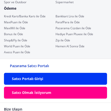
Spor ve Outdoor
Süpermarket
Ödeme
Kredi Kartı/Banka Kartı ile Öde
Bankkart Lira ile Öde
MaxiPuan ile Öde
ParafPara ile Öde
MaxiMil ile Öde
Pazarama Cüzdan ile Öde
Bonus ile Öde
Hediye Puan Pluxee ile Öde
Shop&Fly ile Öde
Zip ile Öde
World Puan ile Öde
Hemen Al Sonra Öde
Axess Puan ile Öde
Pazarama Satıcı Portalı
Satıcı Portalı Girişi
Satıcı Olmak İstiyorum
Bize Ulaşın