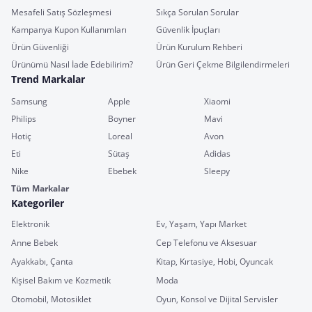
Mesafeli Satış Sözleşmesi
Sıkça Sorulan Sorular
Kampanya Kupon Kullanımları
Güvenlik İpuçları
Ürün Güvenliği
Ürün Kurulum Rehberi
Ürünümü Nasıl İade Edebilirim?
Ürün Geri Çekme Bilgilendirmeleri
Trend Markalar
Samsung
Apple
Xiaomi
Philips
Boyner
Mavi
Hotiç
Loreal
Avon
Eti
Sütaş
Adidas
Nike
Ebebek
Sleepy
Tüm Markalar
Kategoriler
Elektronik
Ev, Yaşam, Yapı Market
Anne Bebek
Cep Telefonu ve Aksesuar
Ayakkabı, Çanta
Kitap, Kırtasiye, Hobi, Oyuncak
Kişisel Bakım ve Kozmetik
Moda
Otomobil, Motosiklet
Oyun, Konsol ve Dijital Servisler