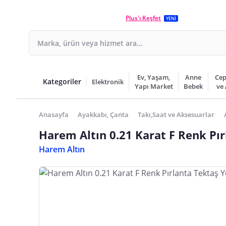
Plus'ı Keşfet
YENİ
Ev, Yaşam,
Anne
Cep
Kategoriler
Elektronik
Yapı Market
Bebek
ve
Anasayfa
Ayakkabı, Çanta
Takı,Saat ve Aksesuarlar
Harem Altın 0.21 Karat F Renk Pı
Harem Altın