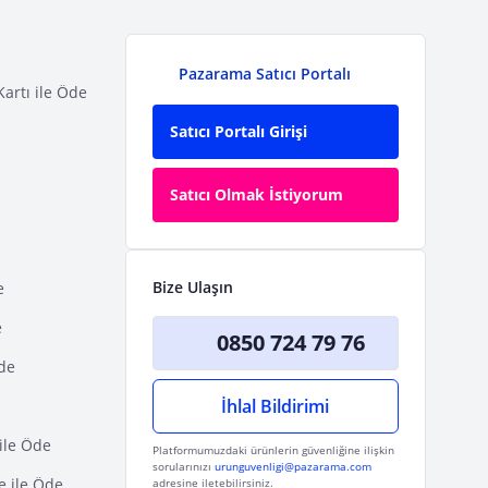
Pazarama Satıcı Portalı
Kartı ile Öde
Satıcı Portalı Girişi
Satıcı Olmak İstiyorum
Bize Ulaşın
e
e
0850 724 79 76
Öde
İhlal Bildirimi
ile Öde
Platformumuzdaki ürünlerin güvenliğine ilişkin
sorularınızı
urunguvenligi@pazarama.com
e ile Öde
adresine iletebilirsiniz.