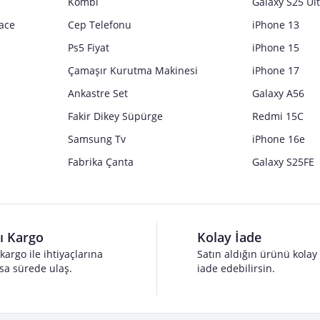
Kombi
Galaxy S25 Ul
ace
Cep Telefonu
iPhone 13
Ps5 Fiyat
iPhone 15
Çamaşır Kurutma Makinesi
iPhone 17
Ankastre Set
Galaxy A56
Fakir Dikey Süpürge
Redmi 15C
Samsung Tv
iPhone 16e
Fabrika Çanta
Galaxy S25FE
lı Kargo
Kolay İade
 kargo ile ihtiyaçlarına
Satın aldığın ürünü kolay
sa sürede ulaş.
iade edebilirsin.