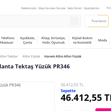
Fır
Hakkımızda
Sıkça Sorulan Sorular
İade Süreci
Siparişlerim
Puanlarım
 Telefonu
Ayakkabı,
Kitap, Kırtasiye,
Kişisel Bakım
Moda
 Aksesuar
Çanta
Hobi, Oyuncak
ve Kozmetik
Altın Takılar
Altın Yüzük
Harem Altın Altın Yüzük
rlanta Tektaş Yüzük PR346
50.412,55 TL
Sepette
46.412,55 T