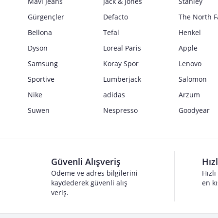
Mavi Jeans
Jack & Jones
Stanley
Gürgençler
Defacto
The North F
Bellona
Tefal
Henkel
Dyson
Loreal Paris
Apple
Samsung
Koray Spor
Lenovo
Sportive
Lumberjack
Salomon
Nike
adidas
Arzum
Suwen
Nespresso
Goodyear
Güvenli Alışveriş
Hız
Ödeme ve adres bilgilerini
Hızlı
kaydederek güvenli alış
en kı
veriş.