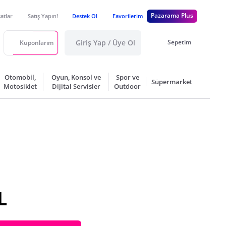
Pazarama Plus
satlar
Satış Yapın!
Destek Ol
Favorilerim
Giriş Yap / Üye Ol
Sepetim
Kuponlarım
Otomobil,
Oyun, Konsol ve
Spor ve
Süpermarket
Motosiklet
Dijital Servisler
Outdoor
L