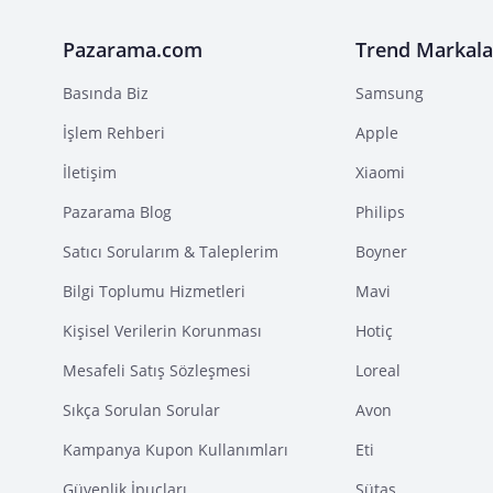
Pazarama.com
Trend Markala
Basında Biz
Samsung
İşlem Rehberi
Apple
İletişim
Xiaomi
Pazarama Blog
Philips
Satıcı Sorularım & Taleplerim
Boyner
Bilgi Toplumu Hizmetleri
Mavi
Kişisel Verilerin Korunması
Hotiç
Mesafeli Satış Sözleşmesi
Loreal
Sıkça Sorulan Sorular
Avon
Kampanya Kupon Kullanımları
Eti
Güvenlik İpuçları
Sütaş