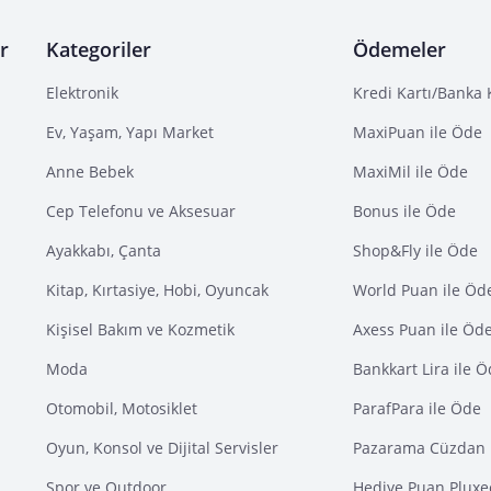
r
Kategoriler
Ödemeler
Elektronik
Kredi Kartı/Banka 
Ev, Yaşam, Yapı Market
MaxiPuan ile Öde
Anne Bebek
MaxiMil ile Öde
Cep Telefonu ve Aksesuar
Bonus ile Öde
Ayakkabı, Çanta
Shop&Fly ile Öde
Kitap, Kırtasiye, Hobi, Oyuncak
World Puan ile Öd
Kişisel Bakım ve Kozmetik
Axess Puan ile Öd
Moda
Bankkart Lira ile 
Otomobil, Motosiklet
ParafPara ile Öde
Oyun, Konsol ve Dijital Servisler
Pazarama Cüzdan 
Spor ve Outdoor
Hediye Puan Pluxe