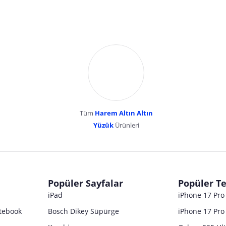
Tüm
Harem Altın Altın
YENİBOSNA MERKEZ MAH LADİN SOK KUY
Yüzük
Ürünleri
dır. Pazarama, bu içeriklerden dolayı herhangi bir sorumluluk kabul etmemektedir.
Popüler Sayfalar
Popüler Te
iPad
iPhone 17 Pr
tebook
Bosch Dikey Süpürge
iPhone 17 Pro