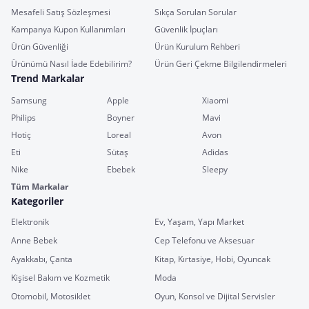
Mesafeli Satış Sözleşmesi
Sıkça Sorulan Sorular
Kampanya Kupon Kullanımları
Güvenlik İpuçları
Ürün Güvenliği
Ürün Kurulum Rehberi
Ürünümü Nasıl İade Edebilirim?
Ürün Geri Çekme Bilgilendirmeleri
Trend Markalar
Samsung
Apple
Xiaomi
Philips
Boyner
Mavi
Hotiç
Loreal
Avon
Eti
Sütaş
Adidas
Nike
Ebebek
Sleepy
Tüm Markalar
Kategoriler
Elektronik
Ev, Yaşam, Yapı Market
Anne Bebek
Cep Telefonu ve Aksesuar
Ayakkabı, Çanta
Kitap, Kırtasiye, Hobi, Oyuncak
Kişisel Bakım ve Kozmetik
Moda
Otomobil, Motosiklet
Oyun, Konsol ve Dijital Servisler