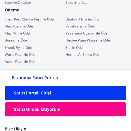
Spor ve Outdoor
Süpermarket
Ödeme
Kredi Kartı/Banka Kartı ile Öde
Bankkart Lira ile Öde
MaxiPuan ile Öde
ParafPara ile Öde
MaxiMil ile Öde
Pazarama Cüzdan ile Öde
Bonus ile Öde
Hediye Puan Pluxee ile Öde
Shop&Fly ile Öde
Zip ile Öde
World Puan ile Öde
Hemen Al Sonra Öde
Axess Puan ile Öde
Pazarama Satıcı Portalı
Satıcı Portalı Girişi
Satıcı Olmak İstiyorum
Bize Ulaşın