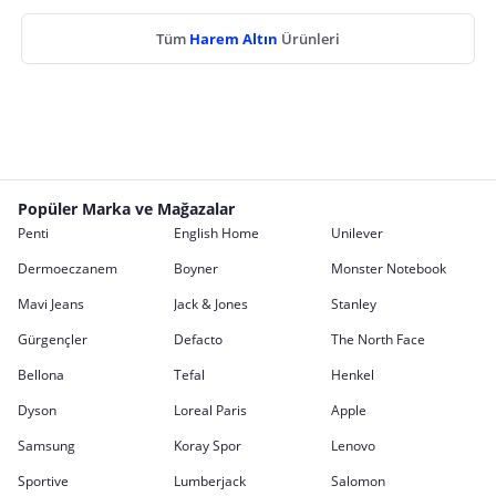
Tüm
Harem Altın
Ürünleri
Popüler Marka ve Mağazalar
Penti
English Home
Unilever
Dermoeczanem
Boyner
Monster Notebook
Mavi Jeans
Jack & Jones
Stanley
Gürgençler
Defacto
The North Face
Bellona
Tefal
Henkel
Dyson
Loreal Paris
Apple
Samsung
Koray Spor
Lenovo
Sportive
Lumberjack
Salomon