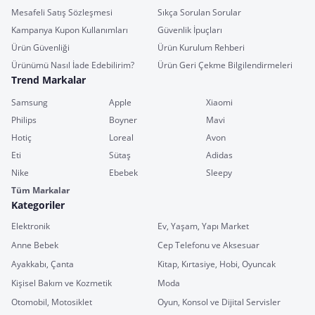
Mesafeli Satış Sözleşmesi
Sıkça Sorulan Sorular
Kampanya Kupon Kullanımları
Güvenlik İpuçları
Ürün Güvenliği
Ürün Kurulum Rehberi
Ürünümü Nasıl İade Edebilirim?
Ürün Geri Çekme Bilgilendirmeleri
Trend Markalar
Samsung
Apple
Xiaomi
Philips
Boyner
Mavi
Hotiç
Loreal
Avon
Eti
Sütaş
Adidas
Nike
Ebebek
Sleepy
Tüm Markalar
Kategoriler
Elektronik
Ev, Yaşam, Yapı Market
Anne Bebek
Cep Telefonu ve Aksesuar
Ayakkabı, Çanta
Kitap, Kırtasiye, Hobi, Oyuncak
Kişisel Bakım ve Kozmetik
Moda
Otomobil, Motosiklet
Oyun, Konsol ve Dijital Servisler