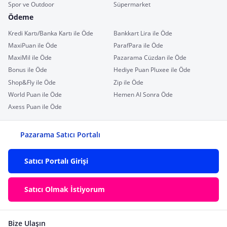
Spor ve Outdoor
Süpermarket
Ödeme
Kredi Kartı/Banka Kartı ile Öde
Bankkart Lira ile Öde
MaxiPuan ile Öde
ParafPara ile Öde
MaxiMil ile Öde
Pazarama Cüzdan ile Öde
Bonus ile Öde
Hediye Puan Pluxee ile Öde
Shop&Fly ile Öde
Zip ile Öde
World Puan ile Öde
Hemen Al Sonra Öde
Axess Puan ile Öde
Pazarama Satıcı Portalı
Satıcı Portalı Girişi
Satıcı Olmak İstiyorum
Bize Ulaşın