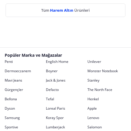
Tüm
Harem Altın
Ürünleri
Popüler Marka ve Mağazalar
Penti
English Home
Unilever
Dermoeczanem
Boyner
Monster Notebook
Mavi Jeans
Jack & Jones
Stanley
Gürgençler
Defacto
The North Face
Bellona
Tefal
Henkel
Dyson
Loreal Paris
Apple
Samsung
Koray Spor
Lenovo
Sportive
Lumberjack
Salomon