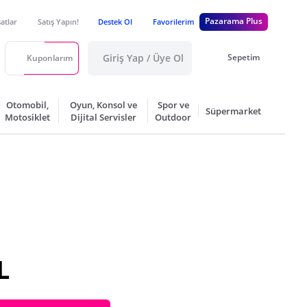
Pazarama Plus
satlar
Satış Yapın!
Destek Ol
Favorilerim
Giriş Yap / Üye Ol
Sepetim
Kuponlarım
Otomobil,
Oyun, Konsol ve
Spor ve
Süpermarket
Motosiklet
Dijital Servisler
Outdoor
L