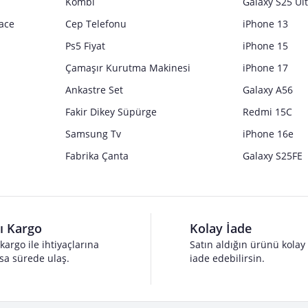
Kombi
Galaxy S25 Ul
ace
Cep Telefonu
iPhone 13
Ps5 Fiyat
iPhone 15
Çamaşır Kurutma Makinesi
iPhone 17
Ankastre Set
Galaxy A56
Fakir Dikey Süpürge
Redmi 15C
Samsung Tv
iPhone 16e
Fabrika Çanta
Galaxy S25FE
lı Kargo
Kolay İade
 kargo ile ihtiyaçlarına
Satın aldığın ürünü kolay
sa sürede ulaş.
iade edebilirsin.