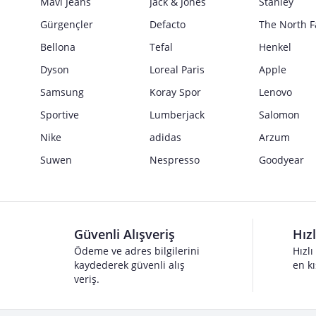
Mavi Jeans
Jack & Jones
Stanley
Gürgençler
Defacto
The North F
Bellona
Tefal
Henkel
Dyson
Loreal Paris
Apple
Samsung
Koray Spor
Lenovo
Sportive
Lumberjack
Salomon
Nike
adidas
Arzum
Suwen
Nespresso
Goodyear
Güvenli Alışveriş
Hız
Ödeme ve adres bilgilerini
Hızlı
kaydederek güvenli alış
en kı
veriş.