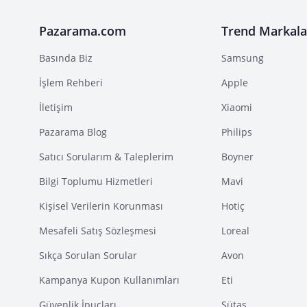
Pazarama.com
Trend Markala
Basında Biz
Samsung
İşlem Rehberi
Apple
İletişim
Xiaomi
Pazarama Blog
Philips
Satıcı Sorularım & Taleplerim
Boyner
Bilgi Toplumu Hizmetleri
Mavi
Kişisel Verilerin Korunması
Hotiç
Mesafeli Satış Sözleşmesi
Loreal
Sıkça Sorulan Sorular
Avon
Kampanya Kupon Kullanımları
Eti
Güvenlik İpuçları
Sütaş