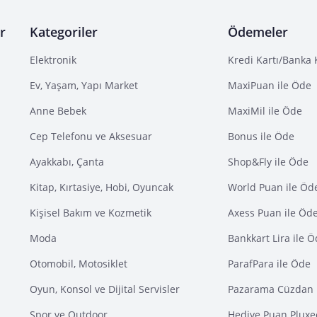
r
Kategoriler
Ödemeler
Elektronik
Kredi Kartı/Banka 
Ev, Yaşam, Yapı Market
MaxiPuan ile Öde
Anne Bebek
MaxiMil ile Öde
Cep Telefonu ve Aksesuar
Bonus ile Öde
Ayakkabı, Çanta
Shop&Fly ile Öde
Kitap, Kırtasiye, Hobi, Oyuncak
World Puan ile Öd
Kişisel Bakım ve Kozmetik
Axess Puan ile Öd
Moda
Bankkart Lira ile 
Otomobil, Motosiklet
ParafPara ile Öde
Oyun, Konsol ve Dijital Servisler
Pazarama Cüzdan 
Spor ve Outdoor
Hediye Puan Pluxe