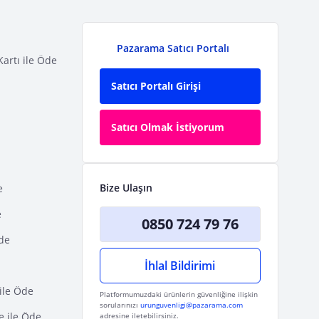
Pazarama Satıcı Portalı
Kartı ile Öde
Satıcı Portalı Girişi
Satıcı Olmak İstiyorum
Bize Ulaşın
e
e
0850 724 79 76
Öde
İhlal Bildirimi
ile Öde
Platformumuzdaki ürünlerin güvenliğine ilişkin
sorularınızı
urunguvenligi@pazarama.com
e ile Öde
adresine iletebilirsiniz.