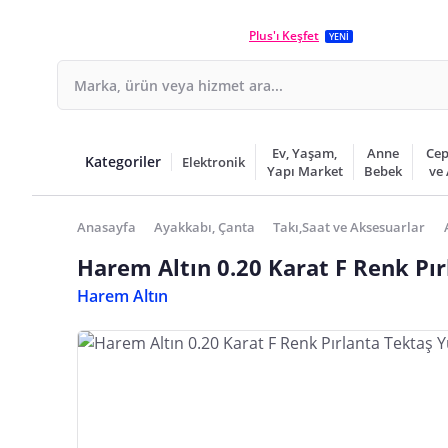
Plus'ı Keşfet
YENİ
Ev, Yaşam,
Anne
Cep
Kategoriler
Elektronik
Yapı Market
Bebek
ve
Anasayfa
Ayakkabı, Çanta
Takı,Saat ve Aksesuarlar
Harem Altın 0.20 Karat F Renk Pı
Harem Altın