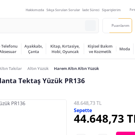
Fır
Hakkımızda
Sıkça Sorulan Sorular
İade Süreci
Siparişlerim
Puanlarım
 Telefonu
Ayakkabı,
Kitap, Kırtasiye,
Kişisel Bakım
Moda
 Aksesuar
Çanta
Hobi, Oyuncak
ve Kozmetik
Altın Takılar
Altın Yüzük
Harem Altın Altın Yüzük
rlanta Tektaş Yüzük PR136
48.648,73 TL
Sepette
44.648,73 T