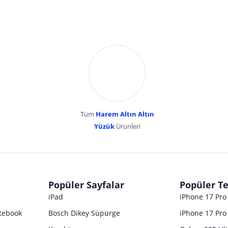
Tüm
Harem Altın Altın
YENİBOSNA MERKEZ MAH LADİN SOK KUY
Yüzük
Ürünleri
dır. Pazarama, bu içeriklerden dolayı herhangi bir sorumluluk kabul etmemektedir.
Popüler Sayfalar
Popüler Te
iPad
iPhone 17 Pr
tebook
Bosch Dikey Süpürge
iPhone 17 Pro