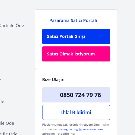
Pazarama Satıcı Portalı
Kartı ile Öde
Satıcı Portalı Girişi
Satıcı Olmak İstiyorum
Bize Ulaşın
e
e
0850 724 79 76
Öde
İhlal Bildirimi
ile Öde
Platformumuzdaki ürünlerin güvenliğine ilişkin
sorularınızı
urunguvenligi@pazarama.com
e ile Öde
adresine iletebilirsiniz.