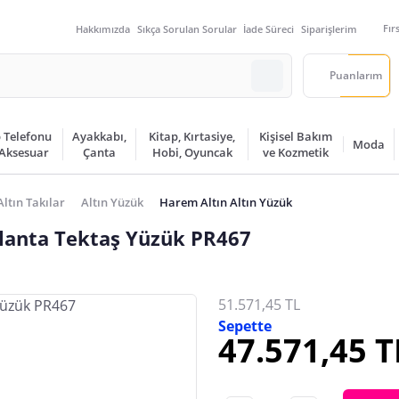
Fır
Hakkımızda
Sıkça Sorulan Sorular
İade Süreci
Siparişlerim
Puanlarım
 Telefonu
Ayakkabı,
Kitap, Kırtasiye,
Kişisel Bakım
Moda
 Aksesuar
Çanta
Hobi, Oyuncak
ve Kozmetik
Altın Takılar
Altın Yüzük
Harem Altın Altın Yüzük
rlanta Tektaş Yüzük PR467
51.571,45 TL
Sepette
47.571,45 T