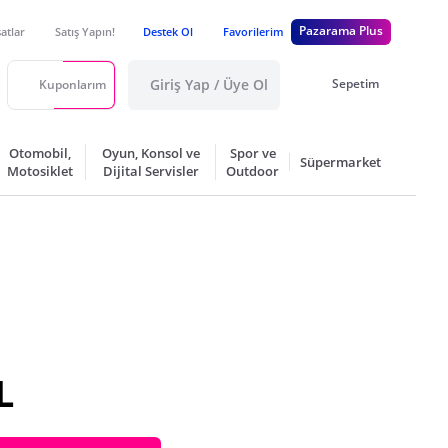
Pazarama Plus
satlar
Satış Yapın!
Destek Ol
Favorilerim
Giriş Yap / Üye Ol
Sepetim
Kuponlarım
Otomobil,
Oyun, Konsol ve
Spor ve
Süpermarket
Motosiklet
Dijital Servisler
Outdoor
L