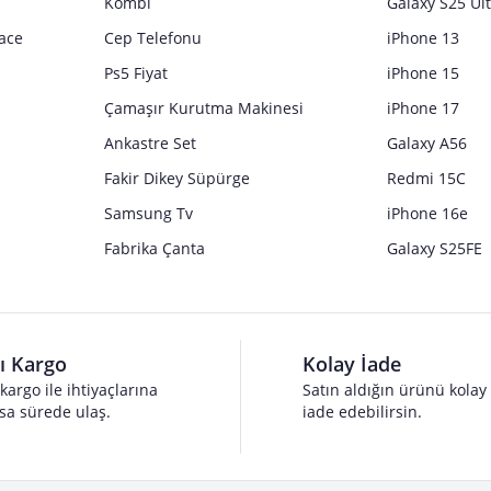
Kombi
Galaxy S25 Ul
ace
Cep Telefonu
iPhone 13
Ps5 Fiyat
iPhone 15
Çamaşır Kurutma Makinesi
iPhone 17
Ankastre Set
Galaxy A56
Fakir Dikey Süpürge
Redmi 15C
Samsung Tv
iPhone 16e
Fabrika Çanta
Galaxy S25FE
lı Kargo
Kolay İade
 kargo ile ihtiyaçlarına
Satın aldığın ürünü kolay
sa sürede ulaş.
iade edebilirsin.