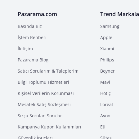
Pazarama.com
Trend Markala
Basında Biz
Samsung
İşlem Rehberi
Apple
İletişim
Xiaomi
Pazarama Blog
Philips
Satıcı Sorularım & Taleplerim
Boyner
Bilgi Toplumu Hizmetleri
Mavi
Kişisel Verilerin Korunması
Hotiç
Mesafeli Satış Sözleşmesi
Loreal
Sıkça Sorulan Sorular
Avon
Kampanya Kupon Kullanımları
Eti
Güvenlik İpuçları
Sütaş