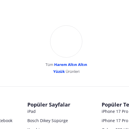
Tüm
Harem Altın Altın
YENİBOSNA MERKEZ MAH LADİN SOK KUY
Yüzük
Ürünleri
dır. Pazarama, bu içeriklerden dolayı herhangi bir sorumluluk kabul etmemektedir.
Popüler Sayfalar
Popüler Te
iPad
iPhone 17 Pr
tebook
Bosch Dikey Süpürge
iPhone 17 Pro