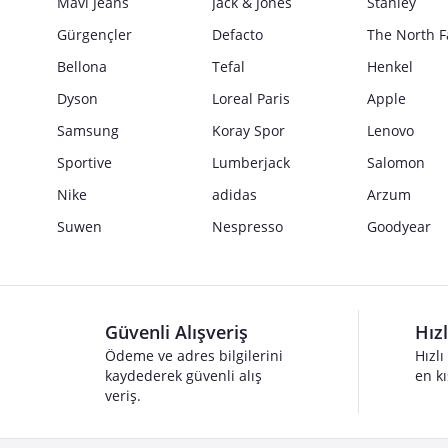
Mavi Jeans
Jack & Jones
Stanley
Gürgençler
Defacto
The North F
Bellona
Tefal
Henkel
Dyson
Loreal Paris
Apple
Samsung
Koray Spor
Lenovo
Sportive
Lumberjack
Salomon
Nike
adidas
Arzum
Suwen
Nespresso
Goodyear
Güvenli Alışveriş
Hız
Ödeme ve adres bilgilerini
Hızlı
kaydederek güvenli alış
en kı
veriş.