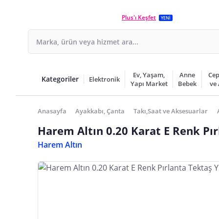
Plus'ı Keşfet
YENİ
Ev, Yaşam,
Anne
Cep
Kategoriler
Elektronik
Yapı Market
Bebek
ve
Anasayfa
Ayakkabı, Çanta
Takı,Saat ve Aksesuarlar
Harem Altın 0.20 Karat E Renk Pı
Harem Altın