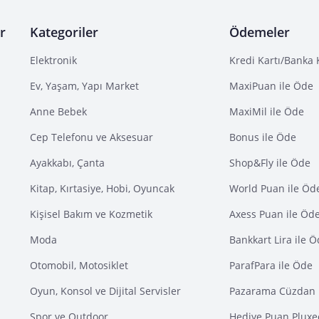
r
Kategoriler
Ödemeler
Elektronik
Kredi Kartı/Banka 
Ev, Yaşam, Yapı Market
MaxiPuan ile Öde
Anne Bebek
MaxiMil ile Öde
Cep Telefonu ve Aksesuar
Bonus ile Öde
Ayakkabı, Çanta
Shop&Fly ile Öde
Kitap, Kırtasiye, Hobi, Oyuncak
World Puan ile Öd
Kişisel Bakım ve Kozmetik
Axess Puan ile Öd
Moda
Bankkart Lira ile 
Otomobil, Motosiklet
ParafPara ile Öde
Oyun, Konsol ve Dijital Servisler
Pazarama Cüzdan 
Spor ve Outdoor
Hediye Puan Pluxe