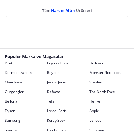
Tüm
Harem Altın
Ürünleri
Popüler Marka ve Mağazalar
Penti
English Home
Unilever
Dermoeczanem
Boyner
Monster Notebook
Mavi Jeans
Jack & Jones
Stanley
Gürgençler
Defacto
The North Face
Bellona
Tefal
Henkel
Dyson
Loreal Paris
Apple
Samsung
Koray Spor
Lenovo
Sportive
Lumberjack
Salomon