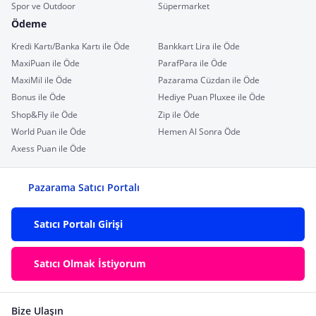
Spor ve Outdoor
Süpermarket
Ödeme
Kredi Kartı/Banka Kartı ile Öde
Bankkart Lira ile Öde
MaxiPuan ile Öde
ParafPara ile Öde
MaxiMil ile Öde
Pazarama Cüzdan ile Öde
Bonus ile Öde
Hediye Puan Pluxee ile Öde
Shop&Fly ile Öde
Zip ile Öde
World Puan ile Öde
Hemen Al Sonra Öde
Axess Puan ile Öde
Pazarama Satıcı Portalı
Satıcı Portalı Girişi
Satıcı Olmak İstiyorum
Bize Ulaşın