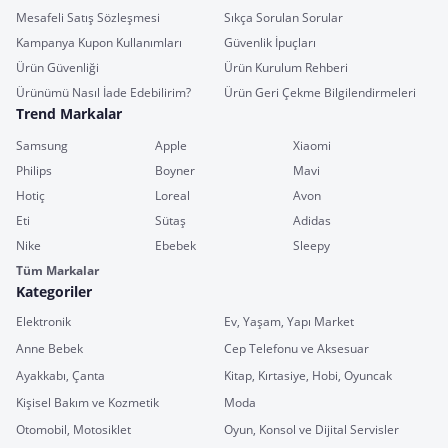
Mesafeli Satış Sözleşmesi
Sıkça Sorulan Sorular
Kampanya Kupon Kullanımları
Güvenlik İpuçları
Ürün Güvenliği
Ürün Kurulum Rehberi
Ürünümü Nasıl İade Edebilirim?
Ürün Geri Çekme Bilgilendirmeleri
Trend Markalar
Samsung
Apple
Xiaomi
Philips
Boyner
Mavi
Hotiç
Loreal
Avon
Eti
Sütaş
Adidas
Nike
Ebebek
Sleepy
Tüm Markalar
Kategoriler
Elektronik
Ev, Yaşam, Yapı Market
Anne Bebek
Cep Telefonu ve Aksesuar
Ayakkabı, Çanta
Kitap, Kırtasiye, Hobi, Oyuncak
Kişisel Bakım ve Kozmetik
Moda
Otomobil, Motosiklet
Oyun, Konsol ve Dijital Servisler