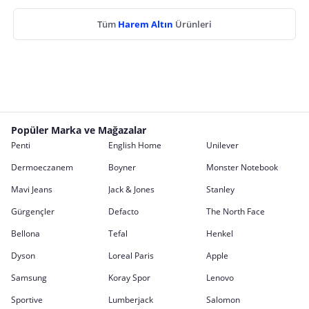
Tüm
Harem Altın
Ürünleri
Popüler Marka ve Mağazalar
Penti
English Home
Unilever
Dermoeczanem
Boyner
Monster Notebook
Mavi Jeans
Jack & Jones
Stanley
Gürgençler
Defacto
The North Face
Bellona
Tefal
Henkel
Dyson
Loreal Paris
Apple
Samsung
Koray Spor
Lenovo
Sportive
Lumberjack
Salomon