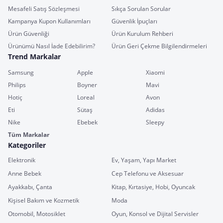
Mesafeli Satış Sözleşmesi
Sıkça Sorulan Sorular
Kampanya Kupon Kullanımları
Güvenlik İpuçları
Ürün Güvenliği
Ürün Kurulum Rehberi
Ürünümü Nasıl İade Edebilirim?
Ürün Geri Çekme Bilgilendirmeleri
Trend Markalar
Samsung
Apple
Xiaomi
Philips
Boyner
Mavi
Hotiç
Loreal
Avon
Eti
Sütaş
Adidas
Nike
Ebebek
Sleepy
Tüm Markalar
Kategoriler
Elektronik
Ev, Yaşam, Yapı Market
Anne Bebek
Cep Telefonu ve Aksesuar
Ayakkabı, Çanta
Kitap, Kırtasiye, Hobi, Oyuncak
Kişisel Bakım ve Kozmetik
Moda
Otomobil, Motosiklet
Oyun, Konsol ve Dijital Servisler