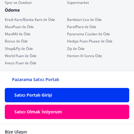
Spor ve Outdoor
Süpermarket
Ödeme
Kredi Kartı/Banka Kartı ile Öde
Bankkart Lira ile Öde
MaxiPuan ile Öde
ParafPara ile Öde
MaxiMil ile Öde
Pazarama Cüzdan ile Öde
Bonus ile Öde
Hediye Puan Pluxee ile Öde
Shop&Fly ile Öde
Zip ile Öde
World Puan ile Öde
Hemen Al Sonra Öde
Axess Puan ile Öde
Pazarama Satıcı Portalı
Satıcı Portalı Girişi
Satıcı Olmak İstiyorum
Bize Ulaşın