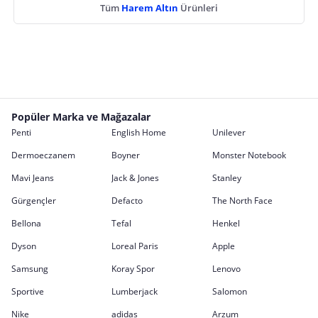
Tüm
Harem Altın
Ürünleri
Popüler Marka ve Mağazalar
Penti
English Home
Unilever
Dermoeczanem
Boyner
Monster Notebook
Mavi Jeans
Jack & Jones
Stanley
Gürgençler
Defacto
The North Face
Bellona
Tefal
Henkel
Dyson
Loreal Paris
Apple
Samsung
Koray Spor
Lenovo
Sportive
Lumberjack
Salomon
Nike
adidas
Arzum