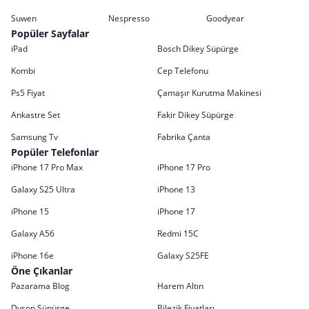
Suwen
Nespresso
Goodyear
Popüler Sayfalar
iPad
Bosch Dikey Süpürge
Kombi
Cep Telefonu
Ps5 Fiyat
Çamaşır Kurutma Makinesi
Ankastre Set
Fakir Dikey Süpürge
Samsung Tv
Fabrika Çanta
Popüler Telefonlar
iPhone 17 Pro Max
iPhone 17 Pro
Galaxy S25 Ultra
iPhone 13
iPhone 15
iPhone 17
Galaxy A56
Redmi 15C
iPhone 16e
Galaxy S25FE
Öne Çıkanlar
Pazarama Blog
Harem Altın
Dyson Süpürge
Bilezik Fiyatları