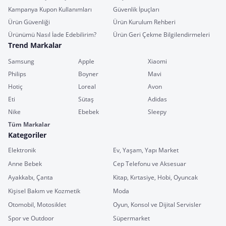
Kampanya Kupon Kullanımları
Güvenlik İpuçları
Ürün Güvenliği
Ürün Kurulum Rehberi
Ürünümü Nasıl İade Edebilirim?
Ürün Geri Çekme Bilgilendirmeleri
Trend Markalar
Samsung
Apple
Xiaomi
Philips
Boyner
Mavi
Hotiç
Loreal
Avon
Eti
Sütaş
Adidas
Nike
Ebebek
Sleepy
Tüm Markalar
Kategoriler
Elektronik
Ev, Yaşam, Yapı Market
Anne Bebek
Cep Telefonu ve Aksesuar
Ayakkabı, Çanta
Kitap, Kırtasiye, Hobi, Oyuncak
Kişisel Bakım ve Kozmetik
Moda
Otomobil, Motosiklet
Oyun, Konsol ve Dijital Servisler
Spor ve Outdoor
Süpermarket