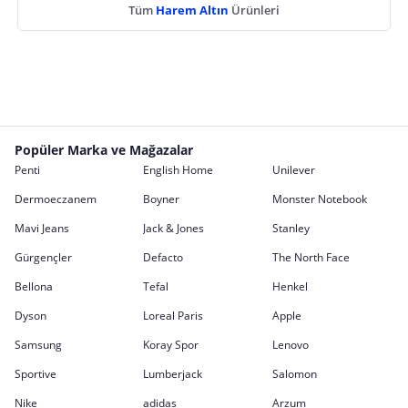
Tüm
Harem Altın
Ürünleri
Popüler Marka ve Mağazalar
Penti
English Home
Unilever
Dermoeczanem
Boyner
Monster Notebook
Mavi Jeans
Jack & Jones
Stanley
Gürgençler
Defacto
The North Face
Bellona
Tefal
Henkel
Dyson
Loreal Paris
Apple
Samsung
Koray Spor
Lenovo
Sportive
Lumberjack
Salomon
Nike
adidas
Arzum