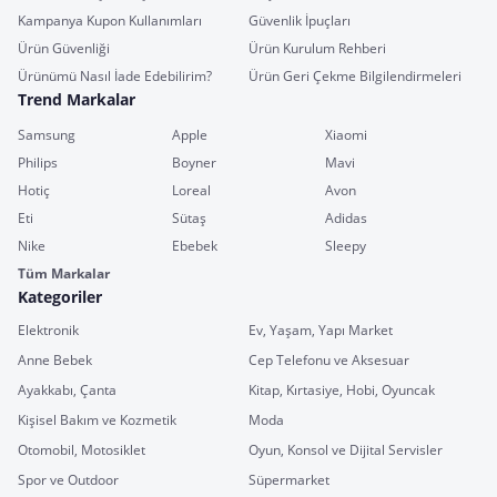
Kampanya Kupon Kullanımları
Güvenlik İpuçları
Ürün Güvenliği
Ürün Kurulum Rehberi
Ürünümü Nasıl İade Edebilirim?
Ürün Geri Çekme Bilgilendirmeleri
Trend Markalar
Samsung
Apple
Xiaomi
Philips
Boyner
Mavi
Hotiç
Loreal
Avon
Eti
Sütaş
Adidas
Nike
Ebebek
Sleepy
Tüm Markalar
Kategoriler
Elektronik
Ev, Yaşam, Yapı Market
Anne Bebek
Cep Telefonu ve Aksesuar
Ayakkabı, Çanta
Kitap, Kırtasiye, Hobi, Oyuncak
Kişisel Bakım ve Kozmetik
Moda
Otomobil, Motosiklet
Oyun, Konsol ve Dijital Servisler
Spor ve Outdoor
Süpermarket