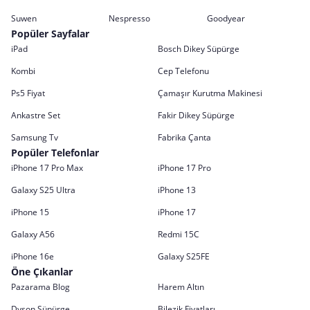
Suwen
Nespresso
Goodyear
Popüler Sayfalar
iPad
Bosch Dikey Süpürge
Kombi
Cep Telefonu
Ps5 Fiyat
Çamaşır Kurutma Makinesi
Ankastre Set
Fakir Dikey Süpürge
Samsung Tv
Fabrika Çanta
Popüler Telefonlar
iPhone 17 Pro Max
iPhone 17 Pro
Galaxy S25 Ultra
iPhone 13
iPhone 15
iPhone 17
Galaxy A56
Redmi 15C
iPhone 16e
Galaxy S25FE
Öne Çıkanlar
Pazarama Blog
Harem Altın
Dyson Süpürge
Bilezik Fiyatları