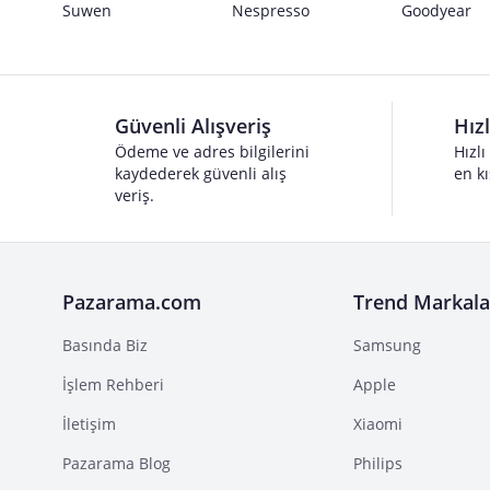
Suwen
Nespresso
Goodyear
Güvenli Alışveriş
Hız
Ödeme ve adres bilgilerini
Hızlı
kaydederek güvenli alış
en kı
veriş.
Pazarama.com
Trend Markala
Basında Biz
Samsung
İşlem Rehberi
Apple
İletişim
Xiaomi
Pazarama Blog
Philips