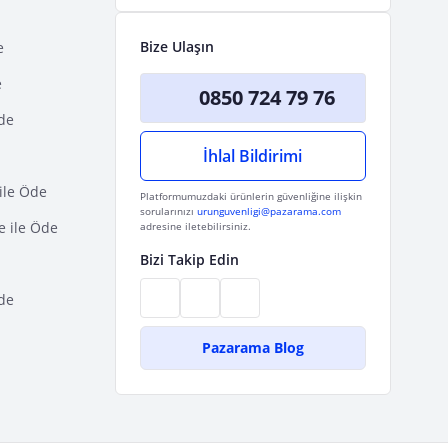
Bize Ulaşın
e
e
0850 724 79 76
Öde
İhlal Bildirimi
ile Öde
Platformumuzdaki ürünlerin güvenliğine ilişkin
sorularınızı
urunguvenligi@pazarama.com
e ile Öde
adresine iletebilirsiniz.
Bizi Takip Edin
de
Pazarama Blog