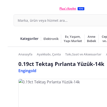
Plus'ı Keşfet
YENİ
Ev, Yaşam,
Anne
Cep
Kategoriler
Elektronik
Yapı Market
Bebek
ve
Anasayfa
Ayakkabı, Çanta
Takı,Saat ve Aksesuarlar
0.19ct Tektaş Pırlanta Yüzük-14k
Engingold