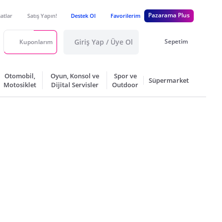
Pazarama Plus
satlar
Satış Yapın!
Destek Ol
Favorilerim
Giriş Yap / Üye Ol
Sepetim
Kuponlarım
Otomobil,
Oyun, Konsol ve
Spor ve
Süpermarket
Motosiklet
Dijital Servisler
Outdoor