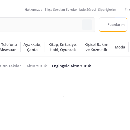
Fır
Hakkımızda
Sıkça Sorulan Sorular
İade Süreci
Siparişlerim
Puanlarım
 Telefonu
Ayakkabı,
Kitap, Kırtasiye,
Kişisel Bakım
Moda
 Aksesuar
Çanta
Hobi, Oyuncak
ve Kozmetik
Altın Takılar
Altın Yüzük
Engingold Altın Yüzük