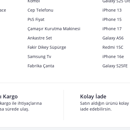
Kombi
Galaxy S25 Ul
ace
Cep Telefonu
iPhone 13
Ps5 Fiyat
iPhone 15
Çamaşır Kurutma Makinesi
iPhone 17
Ankastre Set
Galaxy A56
Fakir Dikey Süpürge
Redmi 15C
Samsung Tv
iPhone 16e
Fabrika Çanta
Galaxy S25FE
lı Kargo
Kolay İade
 kargo ile ihtiyaçlarına
Satın aldığın ürünü kolay
sa sürede ulaş.
iade edebilirsin.