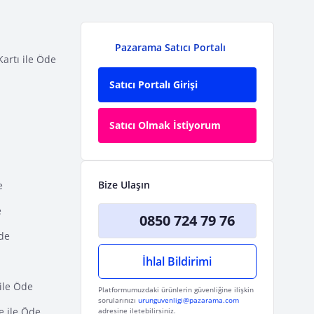
Pazarama Satıcı Portalı
Kartı ile Öde
Satıcı Portalı Girişi
Satıcı Olmak İstiyorum
Bize Ulaşın
e
e
0850 724 79 76
Öde
İhlal Bildirimi
ile Öde
Platformumuzdaki ürünlerin güvenliğine ilişkin
sorularınızı
urunguvenligi@pazarama.com
e ile Öde
adresine iletebilirsiniz.