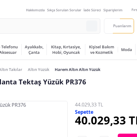
Fır
Hakkımızda
Sıkça Sorulan Sorular
İade Süreci
Siparişlerim
Puanlarım
 Telefonu
Ayakkabı,
Kitap, Kırtasiye,
Kişisel Bakım
Moda
 Aksesuar
Çanta
Hobi, Oyuncak
ve Kozmetik
Altın Takılar
Altın Yüzük
Harem Altın Altın Yüzük
rlanta Tektaş Yüzük PR376
44.029,33 TL
Sepette
40.029,33 T