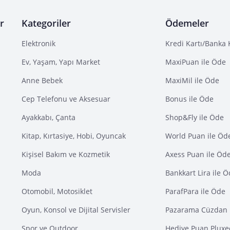
r
Kategoriler
Ödemeler
Elektronik
Kredi Kartı/Banka 
Ev, Yaşam, Yapı Market
MaxiPuan ile Öde
Anne Bebek
MaxiMil ile Öde
Cep Telefonu ve Aksesuar
Bonus ile Öde
Ayakkabı, Çanta
Shop&Fly ile Öde
Kitap, Kırtasiye, Hobi, Oyuncak
World Puan ile Öd
Kişisel Bakım ve Kozmetik
Axess Puan ile Öd
Moda
Bankkart Lira ile 
Otomobil, Motosiklet
ParafPara ile Öde
Oyun, Konsol ve Dijital Servisler
Pazarama Cüzdan 
Spor ve Outdoor
Hediye Puan Pluxe