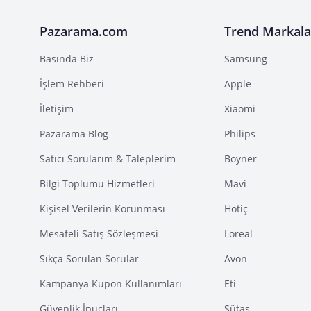
Pazarama.com
Trend Markala
Basında Biz
Samsung
İşlem Rehberi
Apple
İletişim
Xiaomi
Pazarama Blog
Philips
Satıcı Sorularım & Taleplerim
Boyner
Bilgi Toplumu Hizmetleri
Mavi
Kişisel Verilerin Korunması
Hotiç
Mesafeli Satış Sözleşmesi
Loreal
Sıkça Sorulan Sorular
Avon
Kampanya Kupon Kullanımları
Eti
Güvenlik İpuçları
Sütaş