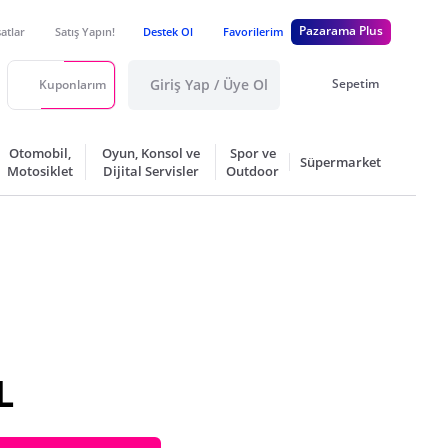
Pazarama Plus
satlar
Satış Yapın!
Destek Ol
Favorilerim
Giriş Yap / Üye Ol
Sepetim
Kuponlarım
Otomobil,
Oyun, Konsol ve
Spor ve
Süpermarket
Motosiklet
Dijital Servisler
Outdoor
L