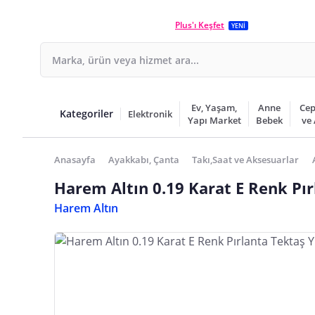
Plus'ı Keşfet
YENİ
Ev, Yaşam,
Anne
Cep
Kategoriler
Elektronik
Yapı Market
Bebek
ve
Anasayfa
Ayakkabı, Çanta
Takı,Saat ve Aksesuarlar
Harem Altın 0.19 Karat E Renk Pı
Harem Altın