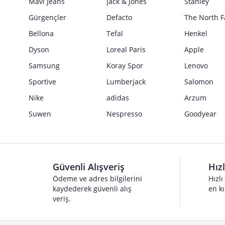
Mavi Jeans
Jack & Jones
Stanley
Gürgençler
Defacto
The North F
Bellona
Tefal
Henkel
Dyson
Loreal Paris
Apple
Samsung
Koray Spor
Lenovo
Sportive
Lumberjack
Salomon
Nike
adidas
Arzum
Suwen
Nespresso
Goodyear
Güvenli Alışveriş
Hız
Ödeme ve adres bilgilerini
Hızlı
kaydederek güvenli alış
en kı
veriş.