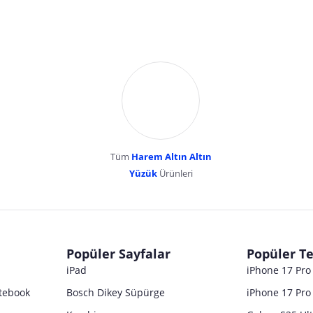
Tüm
Harem Altın Altın
YENİBOSNA MERKEZ MAH LADİN SOK KUY
Yüzük
Ürünleri
dır. Pazarama, bu içeriklerden dolayı herhangi bir sorumluluk kabul etmemektedir.
Popüler Sayfalar
Popüler Te
iPad
iPhone 17 Pr
tebook
Bosch Dikey Süpürge
iPhone 17 Pro