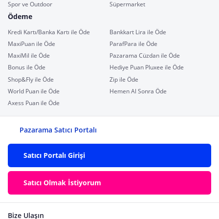
Spor ve Outdoor
Süpermarket
Ödeme
Kredi Kartı/Banka Kartı ile Öde
Bankkart Lira ile Öde
MaxiPuan ile Öde
ParafPara ile Öde
MaxiMil ile Öde
Pazarama Cüzdan ile Öde
Bonus ile Öde
Hediye Puan Pluxee ile Öde
Shop&Fly ile Öde
Zip ile Öde
World Puan ile Öde
Hemen Al Sonra Öde
Axess Puan ile Öde
Pazarama Satıcı Portalı
Satıcı Portalı Girişi
Satıcı Olmak İstiyorum
Bize Ulaşın