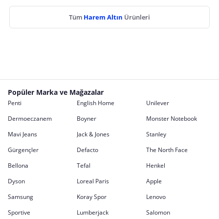
Tüm
Harem Altın
Ürünleri
Popüler Marka ve Mağazalar
Penti
English Home
Unilever
Dermoeczanem
Boyner
Monster Notebook
Mavi Jeans
Jack & Jones
Stanley
Gürgençler
Defacto
The North Face
Bellona
Tefal
Henkel
Dyson
Loreal Paris
Apple
Samsung
Koray Spor
Lenovo
Sportive
Lumberjack
Salomon