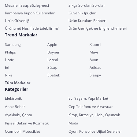
Mesafeli Satış Sözleşmesi
Sıkça Sorulan Sorular
Kampanya Kupon Kullanımları
Güvenlik İpuçları
Ürün Güvenliği
Ürün Kurulum Rehberi
Ürünümü Nasıl İade Edebilirim?
Ürün Geri Çekme Bilgilendirmeleri
Trend Markalar
Samsung
Apple
Xiaomi
Philips
Boyner
Mavi
Hotiç
Loreal
Avon
Eti
Sütaş
Adidas
Nike
Ebebek
Sleepy
Tüm Markalar
Kategoriler
Elektronik
Ev, Yaşam, Yapı Market
Anne Bebek
Cep Telefonu ve Aksesuar
Ayakkabı, Çanta
Kitap, Kırtasiye, Hobi, Oyuncak
Kişisel Bakım ve Kozmetik
Moda
Otomobil, Motosiklet
Oyun, Konsol ve Dijital Servisler