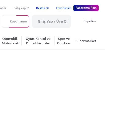
Pazarama Plus
satlar
Satış Yapın!
Destek Ol
Favorilerim
Giriş Yap / Üye Ol
Sepetim
Kuponlarım
Otomobil,
Oyun, Konsol ve
Spor ve
Süpermarket
Motosiklet
Dijital Servisler
Outdoor