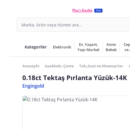
Plus'ı Keşfet
YENİ
Ev, Yaşam,
Anne
Cep
Kategoriler
Elektronik
Yapı Market
Bebek
ve
Anasayfa
Ayakkabı, Çanta
Takı,Saat ve Aksesuarlar
0.18ct Tektaş Pırlanta Yüzük-14K
Engingold