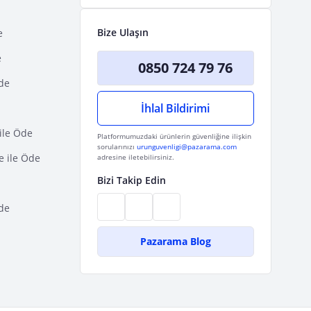
Bize Ulaşın
e
e
0850 724 79 76
Öde
İhlal Bildirimi
ile Öde
Platformumuzdaki ürünlerin güvenliğine ilişkin
sorularınızı
urunguvenligi@pazarama.com
e ile Öde
adresine iletebilirsiniz.
Bizi Takip Edin
de
Pazarama Blog