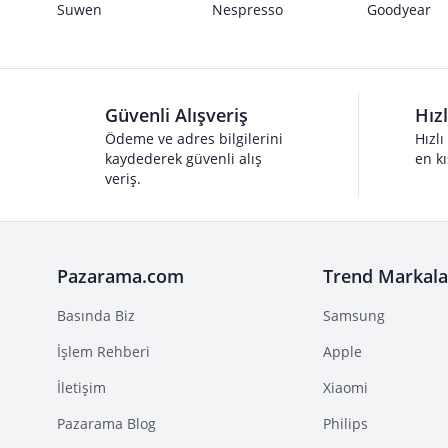
Suwen
Nespresso
Goodyear
Güvenli Alışveriş
Hız
Ödeme ve adres bilgilerini
Hızlı
kaydederek güvenli alış
en kı
veriş.
Pazarama.com
Trend Markala
Basında Biz
Samsung
İşlem Rehberi
Apple
İletişim
Xiaomi
Pazarama Blog
Philips