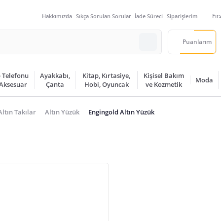
Fır
Hakkımızda
Sıkça Sorulan Sorular
İade Süreci
Siparişlerim
Puanlarım
 Telefonu
Ayakkabı,
Kitap, Kırtasiye,
Kişisel Bakım
Moda
 Aksesuar
Çanta
Hobi, Oyuncak
ve Kozmetik
Altın Takılar
Altın Yüzük
Engingold Altın Yüzük