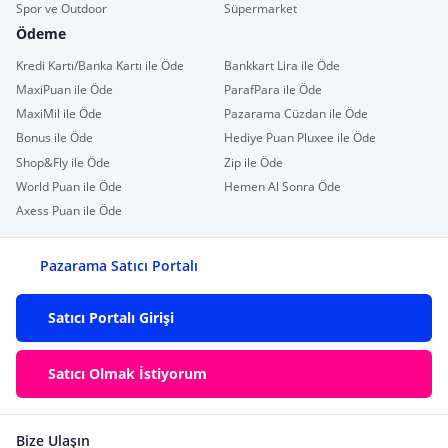
Spor ve Outdoor
Süpermarket
Ödeme
Kredi Kartı/Banka Kartı ile Öde
Bankkart Lira ile Öde
MaxiPuan ile Öde
ParafPara ile Öde
MaxiMil ile Öde
Pazarama Cüzdan ile Öde
Bonus ile Öde
Hediye Puan Pluxee ile Öde
Shop&Fly ile Öde
Zip ile Öde
World Puan ile Öde
Hemen Al Sonra Öde
Axess Puan ile Öde
Pazarama Satıcı Portalı
Satıcı Portalı Girişi
Satıcı Olmak İstiyorum
Bize Ulaşın