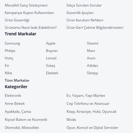
Mesafeli Satış Sözleşmesi
Sıkça Sorulan Sorular
Kampanya Kupon Kullanımları
Güvenlik İpuçları
Ürün Güvenliği
Ürün Kurulum Rehberi
Ürünümü Nasıl İade Edebilirim?
Ürün Geri Çekme Bilgilendirmeleri
Trend Markalar
Samsung
Apple
Xiaomi
Philips
Boyner
Mavi
Hotiç
Loreal
Avon
Eti
Sütaş
Adidas
Nike
Ebebek
Sleepy
Tüm Markalar
Kategoriler
Elektronik
Ev, Yaşam, Yapı Market
Anne Bebek
Cep Telefonu ve Aksesuar
Ayakkabı, Çanta
Kitap, Kırtasiye, Hobi, Oyuncak
Kişisel Bakım ve Kozmetik
Moda
Otomobil, Motosiklet
Oyun, Konsol ve Dijital Servisler