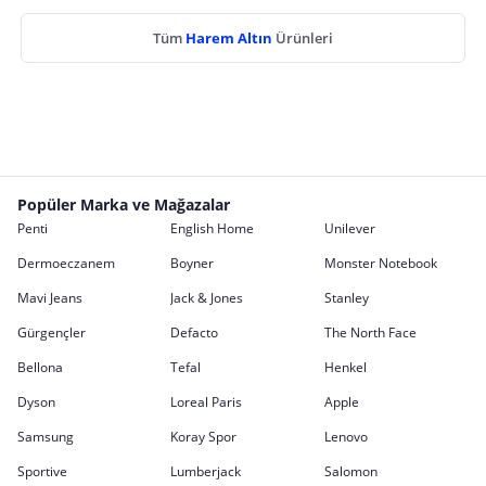
Tüm
Harem Altın
Ürünleri
Popüler Marka ve Mağazalar
Penti
English Home
Unilever
Dermoeczanem
Boyner
Monster Notebook
Mavi Jeans
Jack & Jones
Stanley
Gürgençler
Defacto
The North Face
Bellona
Tefal
Henkel
Dyson
Loreal Paris
Apple
Samsung
Koray Spor
Lenovo
Sportive
Lumberjack
Salomon