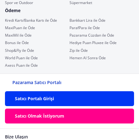
Spor ve Outdoor
Süpermarket
Ödeme
Kredi Kartı/Banka Kartı ile Öde
Bankkart Lira ile Öde
MaxiPuan ile Öde
ParafPara ile Öde
MaxiMil ile Öde
Pazarama Cüzdan ile Öde
Bonus ile Öde
Hediye Puan Pluxee ile Öde
Shop&Fly ile Öde
Zip ile Öde
World Puan ile Öde
Hemen Al Sonra Öde
Axess Puan ile Öde
Pazarama Satıcı Portalı
Satıcı Portalı Girişi
Satıcı Olmak İstiyorum
Bize Ulaşın