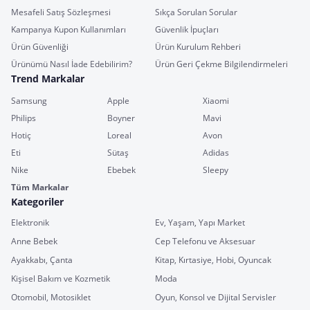
Mesafeli Satış Sözleşmesi
Sıkça Sorulan Sorular
Kampanya Kupon Kullanımları
Güvenlik İpuçları
Ürün Güvenliği
Ürün Kurulum Rehberi
Ürünümü Nasıl İade Edebilirim?
Ürün Geri Çekme Bilgilendirmeleri
Trend Markalar
Samsung
Apple
Xiaomi
Philips
Boyner
Mavi
Hotiç
Loreal
Avon
Eti
Sütaş
Adidas
Nike
Ebebek
Sleepy
Tüm Markalar
Kategoriler
Elektronik
Ev, Yaşam, Yapı Market
Anne Bebek
Cep Telefonu ve Aksesuar
Ayakkabı, Çanta
Kitap, Kırtasiye, Hobi, Oyuncak
Kişisel Bakım ve Kozmetik
Moda
Otomobil, Motosiklet
Oyun, Konsol ve Dijital Servisler