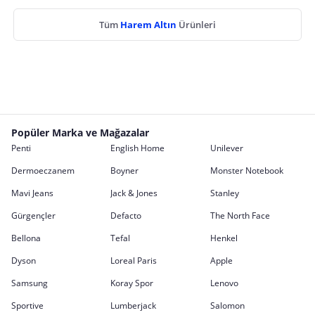
Tüm
Harem Altın
Ürünleri
Popüler Marka ve Mağazalar
Penti
English Home
Unilever
Dermoeczanem
Boyner
Monster Notebook
Mavi Jeans
Jack & Jones
Stanley
Gürgençler
Defacto
The North Face
Bellona
Tefal
Henkel
Dyson
Loreal Paris
Apple
Samsung
Koray Spor
Lenovo
Sportive
Lumberjack
Salomon