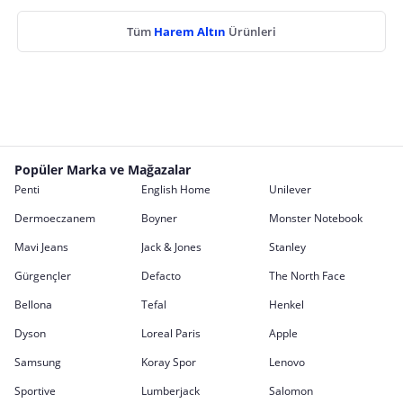
Tüm
Harem Altın
Ürünleri
Popüler Marka ve Mağazalar
Penti
English Home
Unilever
Dermoeczanem
Boyner
Monster Notebook
Mavi Jeans
Jack & Jones
Stanley
Gürgençler
Defacto
The North Face
Bellona
Tefal
Henkel
Dyson
Loreal Paris
Apple
Samsung
Koray Spor
Lenovo
Sportive
Lumberjack
Salomon