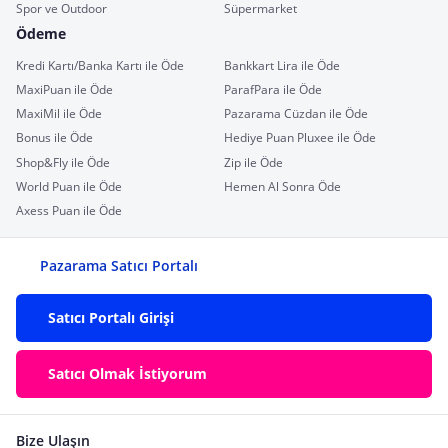
Spor ve Outdoor
Süpermarket
Ödeme
Kredi Kartı/Banka Kartı ile Öde
Bankkart Lira ile Öde
MaxiPuan ile Öde
ParafPara ile Öde
MaxiMil ile Öde
Pazarama Cüzdan ile Öde
Bonus ile Öde
Hediye Puan Pluxee ile Öde
Shop&Fly ile Öde
Zip ile Öde
World Puan ile Öde
Hemen Al Sonra Öde
Axess Puan ile Öde
Pazarama Satıcı Portalı
Satıcı Portalı Girişi
Satıcı Olmak İstiyorum
Bize Ulaşın