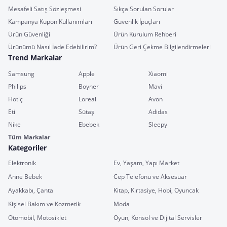
Mesafeli Satış Sözleşmesi
Sıkça Sorulan Sorular
Kampanya Kupon Kullanımları
Güvenlik İpuçları
Ürün Güvenliği
Ürün Kurulum Rehberi
Ürünümü Nasıl İade Edebilirim?
Ürün Geri Çekme Bilgilendirmeleri
Trend Markalar
Samsung
Apple
Xiaomi
Philips
Boyner
Mavi
Hotiç
Loreal
Avon
Eti
Sütaş
Adidas
Nike
Ebebek
Sleepy
Tüm Markalar
Kategoriler
Elektronik
Ev, Yaşam, Yapı Market
Anne Bebek
Cep Telefonu ve Aksesuar
Ayakkabı, Çanta
Kitap, Kırtasiye, Hobi, Oyuncak
Kişisel Bakım ve Kozmetik
Moda
Otomobil, Motosiklet
Oyun, Konsol ve Dijital Servisler