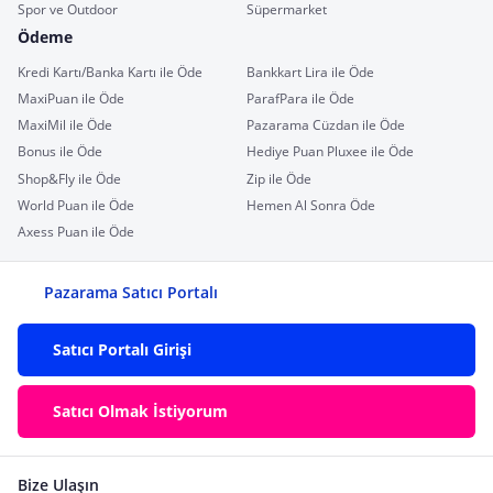
Spor ve Outdoor
Süpermarket
Ödeme
Kredi Kartı/Banka Kartı ile Öde
Bankkart Lira ile Öde
MaxiPuan ile Öde
ParafPara ile Öde
MaxiMil ile Öde
Pazarama Cüzdan ile Öde
Bonus ile Öde
Hediye Puan Pluxee ile Öde
Shop&Fly ile Öde
Zip ile Öde
World Puan ile Öde
Hemen Al Sonra Öde
Axess Puan ile Öde
Pazarama Satıcı Portalı
Satıcı Portalı Girişi
Satıcı Olmak İstiyorum
Bize Ulaşın