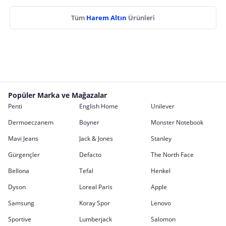
Tüm
Harem Altın
Ürünleri
Popüler Marka ve Mağazalar
Penti
English Home
Unilever
Dermoeczanem
Boyner
Monster Notebook
Mavi Jeans
Jack & Jones
Stanley
Gürgençler
Defacto
The North Face
Bellona
Tefal
Henkel
Dyson
Loreal Paris
Apple
Samsung
Koray Spor
Lenovo
Sportive
Lumberjack
Salomon