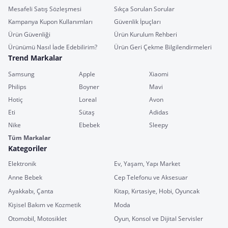
Mesafeli Satış Sözleşmesi
Sıkça Sorulan Sorular
Kampanya Kupon Kullanımları
Güvenlik İpuçları
Ürün Güvenliği
Ürün Kurulum Rehberi
Ürünümü Nasıl İade Edebilirim?
Ürün Geri Çekme Bilgilendirmeleri
Trend Markalar
Samsung
Apple
Xiaomi
Philips
Boyner
Mavi
Hotiç
Loreal
Avon
Eti
Sütaş
Adidas
Nike
Ebebek
Sleepy
Tüm Markalar
Kategoriler
Elektronik
Ev, Yaşam, Yapı Market
Anne Bebek
Cep Telefonu ve Aksesuar
Ayakkabı, Çanta
Kitap, Kırtasiye, Hobi, Oyuncak
Kişisel Bakım ve Kozmetik
Moda
Otomobil, Motosiklet
Oyun, Konsol ve Dijital Servisler