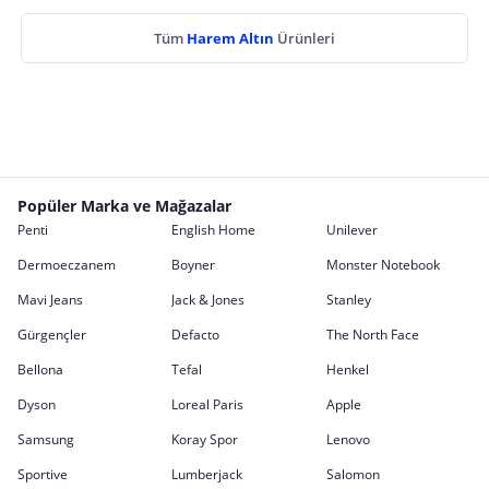
Tüm
Harem Altın
Ürünleri
Popüler Marka ve Mağazalar
Penti
English Home
Unilever
Dermoeczanem
Boyner
Monster Notebook
Mavi Jeans
Jack & Jones
Stanley
Gürgençler
Defacto
The North Face
Bellona
Tefal
Henkel
Dyson
Loreal Paris
Apple
Samsung
Koray Spor
Lenovo
Sportive
Lumberjack
Salomon