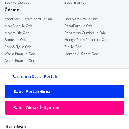
Spor ve Outdoor
Süpermarket
Ödeme
Kredi Kartı/Banka Kartı ile Öde
Bankkart Lira ile Öde
MaxiPuan ile Öde
ParafPara ile Öde
MaxiMil ile Öde
Pazarama Cüzdan ile Öde
Bonus ile Öde
Hediye Puan Pluxee ile Öde
Shop&Fly ile Öde
Zip ile Öde
World Puan ile Öde
Hemen Al Sonra Öde
Axess Puan ile Öde
Pazarama Satıcı Portalı
Satıcı Portalı Girişi
Satıcı Olmak İstiyorum
Bize Ulaşın