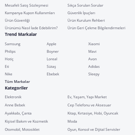
Mesafeli Satış Sözleşmesi
Sıkça Sorulan Sorular
Kampanya Kupon Kullanımları
Güvenlik İpuçları
Ürün Güvenliği
Ürün Kurulum Rehberi
Ürünümü Nasıl İade Edebilirim?
Ürün Geri Çekme Bilgilendirmeleri
Trend Markalar
Samsung
Apple
Xiaomi
Philips
Boyner
Mavi
Hotiç
Loreal
Avon
Eti
Sütaş
Adidas
Nike
Ebebek
Sleepy
Tüm Markalar
Kategoriler
Elektronik
Ev, Yaşam, Yapı Market
Anne Bebek
Cep Telefonu ve Aksesuar
Ayakkabı, Çanta
Kitap, Kırtasiye, Hobi, Oyuncak
Kişisel Bakım ve Kozmetik
Moda
Otomobil, Motosiklet
Oyun, Konsol ve Dijital Servisler