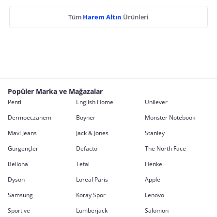
Tüm
Harem Altın
Ürünleri
Popüler Marka ve Mağazalar
Penti
English Home
Unilever
Dermoeczanem
Boyner
Monster Notebook
Mavi Jeans
Jack & Jones
Stanley
Gürgençler
Defacto
The North Face
Bellona
Tefal
Henkel
Dyson
Loreal Paris
Apple
Samsung
Koray Spor
Lenovo
Sportive
Lumberjack
Salomon