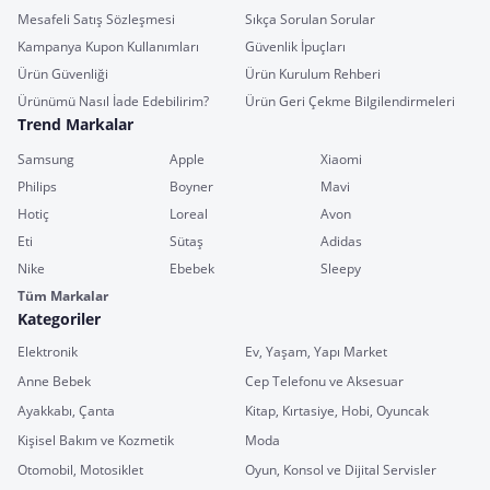
Mesafeli Satış Sözleşmesi
Sıkça Sorulan Sorular
Kampanya Kupon Kullanımları
Güvenlik İpuçları
Ürün Güvenliği
Ürün Kurulum Rehberi
Ürünümü Nasıl İade Edebilirim?
Ürün Geri Çekme Bilgilendirmeleri
Trend Markalar
Samsung
Apple
Xiaomi
Philips
Boyner
Mavi
Hotiç
Loreal
Avon
Eti
Sütaş
Adidas
Nike
Ebebek
Sleepy
Tüm Markalar
Kategoriler
Elektronik
Ev, Yaşam, Yapı Market
Anne Bebek
Cep Telefonu ve Aksesuar
Ayakkabı, Çanta
Kitap, Kırtasiye, Hobi, Oyuncak
Kişisel Bakım ve Kozmetik
Moda
Otomobil, Motosiklet
Oyun, Konsol ve Dijital Servisler