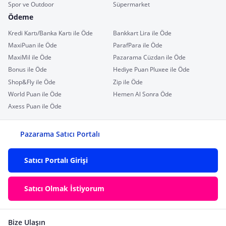
Spor ve Outdoor
Süpermarket
Ödeme
Kredi Kartı/Banka Kartı ile Öde
Bankkart Lira ile Öde
MaxiPuan ile Öde
ParafPara ile Öde
MaxiMil ile Öde
Pazarama Cüzdan ile Öde
Bonus ile Öde
Hediye Puan Pluxee ile Öde
Shop&Fly ile Öde
Zip ile Öde
World Puan ile Öde
Hemen Al Sonra Öde
Axess Puan ile Öde
Pazarama Satıcı Portalı
Satıcı Portalı Girişi
Satıcı Olmak İstiyorum
Bize Ulaşın