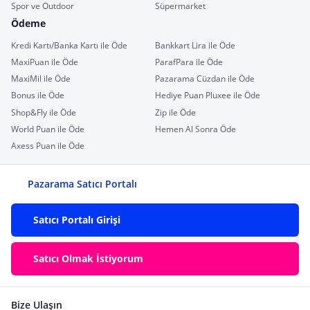
Spor ve Outdoor
Süpermarket
Ödeme
Kredi Kartı/Banka Kartı ile Öde
Bankkart Lira ile Öde
MaxiPuan ile Öde
ParafPara ile Öde
MaxiMil ile Öde
Pazarama Cüzdan ile Öde
Bonus ile Öde
Hediye Puan Pluxee ile Öde
Shop&Fly ile Öde
Zip ile Öde
World Puan ile Öde
Hemen Al Sonra Öde
Axess Puan ile Öde
Pazarama Satıcı Portalı
Satıcı Portalı Girişi
Satıcı Olmak İstiyorum
Bize Ulaşın