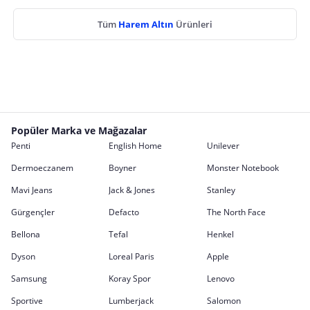
Tüm
Harem Altın
Ürünleri
Popüler Marka ve Mağazalar
Penti
English Home
Unilever
Dermoeczanem
Boyner
Monster Notebook
Mavi Jeans
Jack & Jones
Stanley
Gürgençler
Defacto
The North Face
Bellona
Tefal
Henkel
Dyson
Loreal Paris
Apple
Samsung
Koray Spor
Lenovo
Sportive
Lumberjack
Salomon