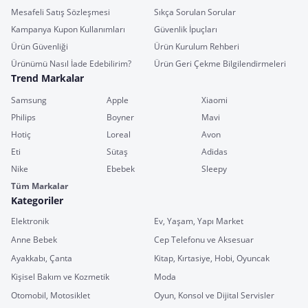
Mesafeli Satış Sözleşmesi
Sıkça Sorulan Sorular
Kampanya Kupon Kullanımları
Güvenlik İpuçları
Ürün Güvenliği
Ürün Kurulum Rehberi
Ürünümü Nasıl İade Edebilirim?
Ürün Geri Çekme Bilgilendirmeleri
Trend Markalar
Samsung
Apple
Xiaomi
Philips
Boyner
Mavi
Hotiç
Loreal
Avon
Eti
Sütaş
Adidas
Nike
Ebebek
Sleepy
Tüm Markalar
Kategoriler
Elektronik
Ev, Yaşam, Yapı Market
Anne Bebek
Cep Telefonu ve Aksesuar
Ayakkabı, Çanta
Kitap, Kırtasiye, Hobi, Oyuncak
Kişisel Bakım ve Kozmetik
Moda
Otomobil, Motosiklet
Oyun, Konsol ve Dijital Servisler