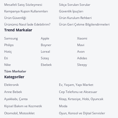
Mesafeli Satış Sözleşmesi
Sıkça Sorulan Sorular
Kampanya Kupon Kullanımları
Güvenlik İpuçları
Ürün Güvenliği
Ürün Kurulum Rehberi
Ürünümü Nasıl İade Edebilirim?
Ürün Geri Çekme Bilgilendirmeleri
Trend Markalar
Samsung
Apple
Xiaomi
Philips
Boyner
Mavi
Hotiç
Loreal
Avon
Eti
Sütaş
Adidas
Nike
Ebebek
Sleepy
Tüm Markalar
Kategoriler
Elektronik
Ev, Yaşam, Yapı Market
Anne Bebek
Cep Telefonu ve Aksesuar
Ayakkabı, Çanta
Kitap, Kırtasiye, Hobi, Oyuncak
Kişisel Bakım ve Kozmetik
Moda
Otomobil, Motosiklet
Oyun, Konsol ve Dijital Servisler