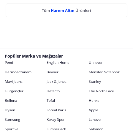
Tüm
Harem Altın
Ürünleri
Popüler Marka ve Mağazalar
Penti
English Home
Unilever
Dermoeczanem
Boyner
Monster Notebook
Mavi Jeans
Jack & Jones
Stanley
Gürgençler
Defacto
The North Face
Bellona
Tefal
Henkel
Dyson
Loreal Paris
Apple
Samsung
Koray Spor
Lenovo
Sportive
Lumberjack
Salomon