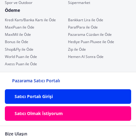
Spor ve Outdoor
Süpermarket
Ödeme
Kredi Kartı/Banka Kartı ile Öde
Bankkart Lira ile Öde
MaxiPuan ile Öde
ParafPara ile Öde
MaxiMil ile Öde
Pazarama Cüzdan ile Öde
Bonus ile Öde
Hediye Puan Pluxee ile Öde
Shop&Fly ile Öde
Zip ile Öde
World Puan ile Öde
Hemen Al Sonra Öde
Axess Puan ile Öde
Pazarama Satıcı Portalı
Satıcı Portalı Girişi
Satıcı Olmak İstiyorum
Bize Ulaşın