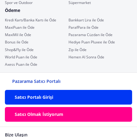
Spor ve Outdoor
Süpermarket
Ödeme
Kredi Kartı/Banka Kartı ile Öde
Bankkart Lira ile Öde
MaxiPuan ile Öde
ParafPara ile Öde
MaxiMil ile Öde
Pazarama Cüzdan ile Öde
Bonus ile Öde
Hediye Puan Pluxee ile Öde
Shop&Fly ile Öde
Zip ile Öde
World Puan ile Öde
Hemen Al Sonra Öde
Axess Puan ile Öde
Pazarama Satıcı Portalı
Satıcı Portalı Girişi
Satıcı Olmak İstiyorum
Bize Ulaşın