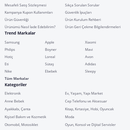
Mesafeli Satış Sözleşmesi
Sıkça Sorulan Sorular
Kampanya Kupon Kullanımları
Güvenlik İpuçları
Ürün Güvenliği
Ürün Kurulum Rehberi
Ürünümü Nasıl İade Edebilirim?
Ürün Geri Çekme Bilgilendirmeleri
Trend Markalar
Samsung
Apple
Xiaomi
Philips
Boyner
Mavi
Hotiç
Loreal
Avon
Eti
Sütaş
Adidas
Nike
Ebebek
Sleepy
Tüm Markalar
Kategoriler
Elektronik
Ev, Yaşam, Yapı Market
Anne Bebek
Cep Telefonu ve Aksesuar
Ayakkabı, Çanta
Kitap, Kırtasiye, Hobi, Oyuncak
Kişisel Bakım ve Kozmetik
Moda
Otomobil, Motosiklet
Oyun, Konsol ve Dijital Servisler