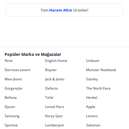
Tüm
Harem Altın
Ürünleri
Popüler Marka ve Mağazalar
Penti
English Home
Unilever
Dermoeczanem
Boyner
Monster Notebook
Mavi Jeans
Jack & Jones
Stanley
Gürgençler
Defacto
The North Face
Bellona
Tefal
Henkel
Dyson
Loreal Paris
Apple
Samsung
Koray Spor
Lenovo
Sportive
Lumberjack
Salomon