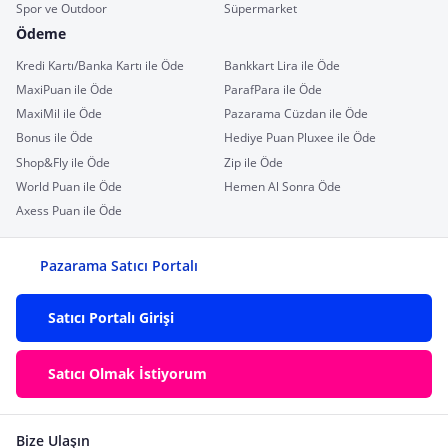
Spor ve Outdoor
Süpermarket
Ödeme
Kredi Kartı/Banka Kartı ile Öde
Bankkart Lira ile Öde
MaxiPuan ile Öde
ParafPara ile Öde
MaxiMil ile Öde
Pazarama Cüzdan ile Öde
Bonus ile Öde
Hediye Puan Pluxee ile Öde
Shop&Fly ile Öde
Zip ile Öde
World Puan ile Öde
Hemen Al Sonra Öde
Axess Puan ile Öde
Pazarama Satıcı Portalı
Satıcı Portalı Girişi
Satıcı Olmak İstiyorum
Bize Ulaşın