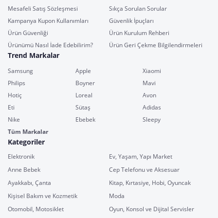
Mesafeli Satış Sözleşmesi
Sıkça Sorulan Sorular
Kampanya Kupon Kullanımları
Güvenlik İpuçları
Ürün Güvenliği
Ürün Kurulum Rehberi
Ürünümü Nasıl İade Edebilirim?
Ürün Geri Çekme Bilgilendirmeleri
Trend Markalar
Samsung
Apple
Xiaomi
Philips
Boyner
Mavi
Hotiç
Loreal
Avon
Eti
Sütaş
Adidas
Nike
Ebebek
Sleepy
Tüm Markalar
Kategoriler
Elektronik
Ev, Yaşam, Yapı Market
Anne Bebek
Cep Telefonu ve Aksesuar
Ayakkabı, Çanta
Kitap, Kırtasiye, Hobi, Oyuncak
Kişisel Bakım ve Kozmetik
Moda
Otomobil, Motosiklet
Oyun, Konsol ve Dijital Servisler