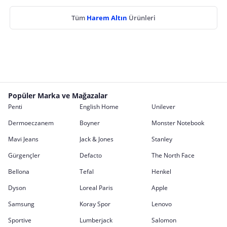
Tüm
Harem Altın
Ürünleri
Popüler Marka ve Mağazalar
Penti
English Home
Unilever
Dermoeczanem
Boyner
Monster Notebook
Mavi Jeans
Jack & Jones
Stanley
Gürgençler
Defacto
The North Face
Bellona
Tefal
Henkel
Dyson
Loreal Paris
Apple
Samsung
Koray Spor
Lenovo
Sportive
Lumberjack
Salomon