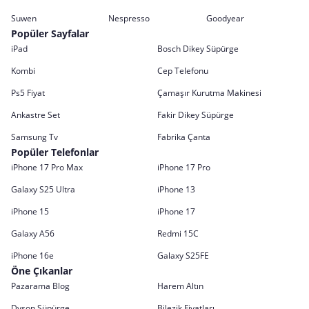
Suwen
Nespresso
Goodyear
Popüler Sayfalar
iPad
Bosch Dikey Süpürge
Kombi
Cep Telefonu
Ps5 Fiyat
Çamaşır Kurutma Makinesi
Ankastre Set
Fakir Dikey Süpürge
Samsung Tv
Fabrika Çanta
Popüler Telefonlar
iPhone 17 Pro Max
iPhone 17 Pro
Galaxy S25 Ultra
iPhone 13
iPhone 15
iPhone 17
Galaxy A56
Redmi 15C
iPhone 16e
Galaxy S25FE
Öne Çıkanlar
Pazarama Blog
Harem Altın
Dyson Süpürge
Bilezik Fiyatları