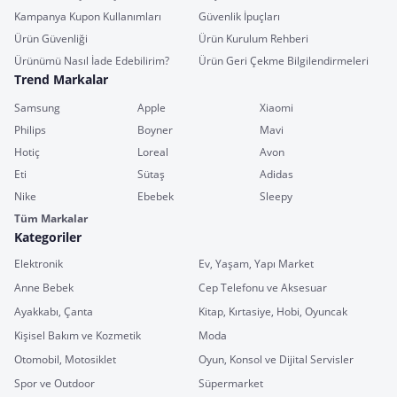
Kampanya Kupon Kullanımları
Güvenlik İpuçları
Ürün Güvenliği
Ürün Kurulum Rehberi
Ürünümü Nasıl İade Edebilirim?
Ürün Geri Çekme Bilgilendirmeleri
Trend Markalar
Samsung
Apple
Xiaomi
Philips
Boyner
Mavi
Hotiç
Loreal
Avon
Eti
Sütaş
Adidas
Nike
Ebebek
Sleepy
Tüm Markalar
Kategoriler
Elektronik
Ev, Yaşam, Yapı Market
Anne Bebek
Cep Telefonu ve Aksesuar
Ayakkabı, Çanta
Kitap, Kırtasiye, Hobi, Oyuncak
Kişisel Bakım ve Kozmetik
Moda
Otomobil, Motosiklet
Oyun, Konsol ve Dijital Servisler
Spor ve Outdoor
Süpermarket