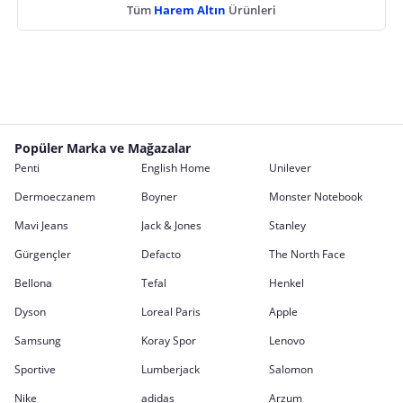
Tüm
Harem Altın
Ürünleri
Popüler Marka ve Mağazalar
Penti
English Home
Unilever
Dermoeczanem
Boyner
Monster Notebook
Mavi Jeans
Jack & Jones
Stanley
Gürgençler
Defacto
The North Face
Bellona
Tefal
Henkel
Dyson
Loreal Paris
Apple
Samsung
Koray Spor
Lenovo
Sportive
Lumberjack
Salomon
Nike
adidas
Arzum