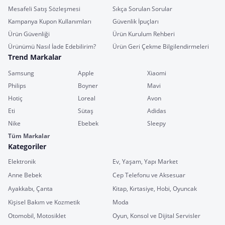
Mesafeli Satış Sözleşmesi
Sıkça Sorulan Sorular
Kampanya Kupon Kullanımları
Güvenlik İpuçları
Ürün Güvenliği
Ürün Kurulum Rehberi
Ürünümü Nasıl İade Edebilirim?
Ürün Geri Çekme Bilgilendirmeleri
Trend Markalar
Samsung
Apple
Xiaomi
Philips
Boyner
Mavi
Hotiç
Loreal
Avon
Eti
Sütaş
Adidas
Nike
Ebebek
Sleepy
Tüm Markalar
Kategoriler
Elektronik
Ev, Yaşam, Yapı Market
Anne Bebek
Cep Telefonu ve Aksesuar
Ayakkabı, Çanta
Kitap, Kırtasiye, Hobi, Oyuncak
Kişisel Bakım ve Kozmetik
Moda
Otomobil, Motosiklet
Oyun, Konsol ve Dijital Servisler