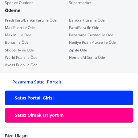
Spor ve Outdoor
Süpermarket
Ödeme
Kredi Kartı/Banka Kartı ile Öde
Bankkart Lira ile Öde
MaxiPuan ile Öde
ParafPara ile Öde
MaxiMil ile Öde
Pazarama Cüzdan ile Öde
Bonus ile Öde
Hediye Puan Pluxee ile Öde
Shop&Fly ile Öde
Zip ile Öde
World Puan ile Öde
Hemen Al Sonra Öde
Axess Puan ile Öde
Pazarama Satıcı Portalı
Satıcı Portalı Girişi
Satıcı Olmak İstiyorum
Bize Ulaşın