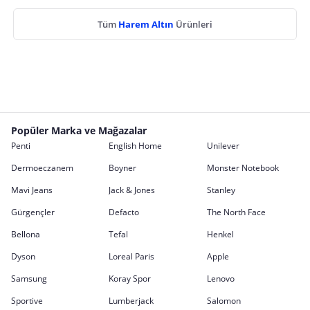
Tüm
Harem Altın
Ürünleri
Popüler Marka ve Mağazalar
Penti
English Home
Unilever
Dermoeczanem
Boyner
Monster Notebook
Mavi Jeans
Jack & Jones
Stanley
Gürgençler
Defacto
The North Face
Bellona
Tefal
Henkel
Dyson
Loreal Paris
Apple
Samsung
Koray Spor
Lenovo
Sportive
Lumberjack
Salomon