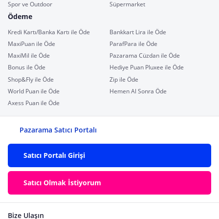
Spor ve Outdoor
Süpermarket
Ödeme
Kredi Kartı/Banka Kartı ile Öde
Bankkart Lira ile Öde
MaxiPuan ile Öde
ParafPara ile Öde
MaxiMil ile Öde
Pazarama Cüzdan ile Öde
Bonus ile Öde
Hediye Puan Pluxee ile Öde
Shop&Fly ile Öde
Zip ile Öde
World Puan ile Öde
Hemen Al Sonra Öde
Axess Puan ile Öde
Pazarama Satıcı Portalı
Satıcı Portalı Girişi
Satıcı Olmak İstiyorum
Bize Ulaşın