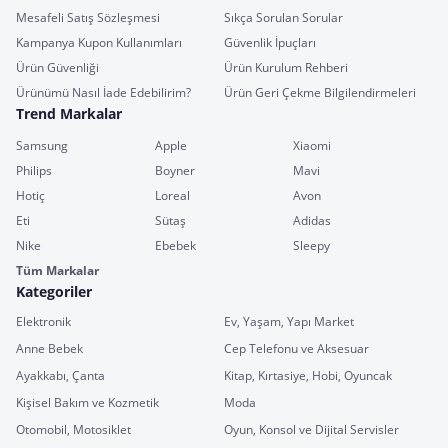
Mesafeli Satış Sözleşmesi
Sıkça Sorulan Sorular
Kampanya Kupon Kullanımları
Güvenlik İpuçları
Ürün Güvenliği
Ürün Kurulum Rehberi
Ürünümü Nasıl İade Edebilirim?
Ürün Geri Çekme Bilgilendirmeleri
Trend Markalar
Samsung
Apple
Xiaomi
Philips
Boyner
Mavi
Hotiç
Loreal
Avon
Eti
Sütaş
Adidas
Nike
Ebebek
Sleepy
Tüm Markalar
Kategoriler
Elektronik
Ev, Yaşam, Yapı Market
Anne Bebek
Cep Telefonu ve Aksesuar
Ayakkabı, Çanta
Kitap, Kırtasiye, Hobi, Oyuncak
Kişisel Bakım ve Kozmetik
Moda
Otomobil, Motosiklet
Oyun, Konsol ve Dijital Servisler