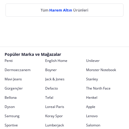
Tüm
Harem Altın
Ürünleri
Popüler Marka ve Mağazalar
Penti
English Home
Unilever
Dermoeczanem
Boyner
Monster Notebook
Mavi Jeans
Jack & Jones
Stanley
Gürgençler
Defacto
The North Face
Bellona
Tefal
Henkel
Dyson
Loreal Paris
Apple
Samsung
Koray Spor
Lenovo
Sportive
Lumberjack
Salomon