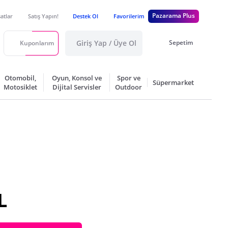
Pazarama Plus
satlar
Satış Yapın!
Destek Ol
Favorilerim
Giriş Yap / Üye Ol
Sepetim
Kuponlarım
Otomobil,
Oyun, Konsol ve
Spor ve
Süpermarket
Motosiklet
Dijital Servisler
Outdoor
L