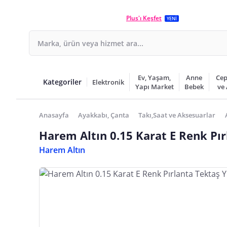
Plus'ı Keşfet
YENİ
Ev, Yaşam,
Anne
Cep
Kategoriler
Elektronik
Yapı Market
Bebek
ve
Anasayfa
Ayakkabı, Çanta
Takı,Saat ve Aksesuarlar
Harem Altın 0.15 Karat E Renk Pı
Harem Altın