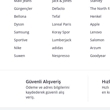
Mavi Jeans
Jack & Jones
Stanley
Gürgençler
Defacto
The North F
Bellona
Tefal
Henkel
Dyson
Loreal Paris
Apple
Samsung
Koray Spor
Lenovo
Sportive
Lumberjack
Salomon
Nike
adidas
Arzum
Suwen
Nespresso
Goodyear
Güvenli Alışveriş
Hız
Ödeme ve adres bilgilerini
Hızlı
kaydederek güvenli alış
en kı
veriş.