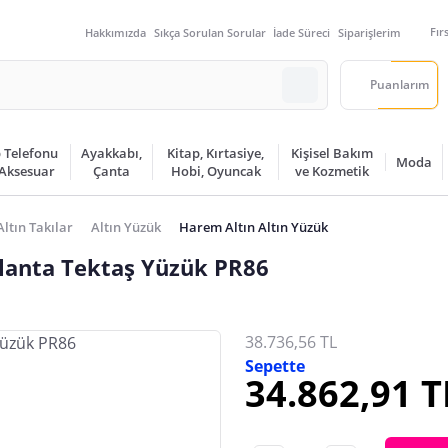
Fır
Hakkımızda
Sıkça Sorulan Sorular
İade Süreci
Siparişlerim
Puanlarım
 Telefonu
Ayakkabı,
Kitap, Kırtasiye,
Kişisel Bakım
Moda
 Aksesuar
Çanta
Hobi, Oyuncak
ve Kozmetik
Altın Takılar
Altın Yüzük
Harem Altın Altın Yüzük
rlanta Tektaş Yüzük PR86
38.736,56 TL
Sepette
34.862,91 T