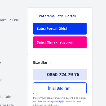
Pazarama Satıcı Portalı
Kartı ile Öde
Satıcı Portalı Girişi
Satıcı Olmak İstiyorum
Bize Ulaşın
e
e
0850 724 79 76
Öde
İhlal Bildirimi
ile Öde
Platformumuzdaki ürünlerin güvenliğine ilişkin
sorularınızı
urunguvenligi@pazarama.com
e ile Öde
adresine iletebilirsiniz.