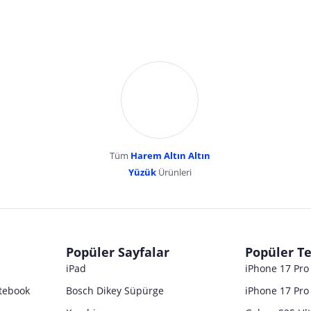
Tüm
Harem Altın Altın
YENİBOSNA MERKEZ MAH LADİN SOK KUY
Yüzük
Ürünleri
dır. Pazarama, bu içeriklerden dolayı herhangi bir sorumluluk kabul etmemektedir.
Popüler Sayfalar
Popüler Te
iPad
iPhone 17 Pr
tebook
Bosch Dikey Süpürge
iPhone 17 Pro