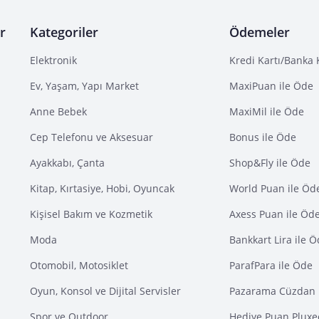
r
Kategoriler
Ödemeler
Elektronik
Kredi Kartı/Banka 
Ev, Yaşam, Yapı Market
MaxiPuan ile Öde
Anne Bebek
MaxiMil ile Öde
Cep Telefonu ve Aksesuar
Bonus ile Öde
Ayakkabı, Çanta
Shop&Fly ile Öde
Kitap, Kırtasiye, Hobi, Oyuncak
World Puan ile Öd
Kişisel Bakım ve Kozmetik
Axess Puan ile Öd
Moda
Bankkart Lira ile 
Otomobil, Motosiklet
ParafPara ile Öde
Oyun, Konsol ve Dijital Servisler
Pazarama Cüzdan 
Spor ve Outdoor
Hediye Puan Pluxe