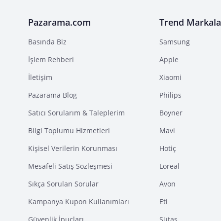
Pazarama.com
Trend Markala
Basında Biz
Samsung
İşlem Rehberi
Apple
İletişim
Xiaomi
Pazarama Blog
Philips
Satıcı Sorularım & Taleplerim
Boyner
Bilgi Toplumu Hizmetleri
Mavi
Kişisel Verilerin Korunması
Hotiç
Mesafeli Satış Sözleşmesi
Loreal
Sıkça Sorulan Sorular
Avon
Kampanya Kupon Kullanımları
Eti
Güvenlik İpuçları
Sütaş