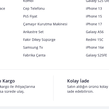
Kombi
Galaxy S25 Ul
ace
Cep Telefonu
iPhone 13
Ps5 Fiyat
iPhone 15
Çamaşır Kurutma Makinesi
iPhone 17
Ankastre Set
Galaxy A56
Fakir Dikey Süpürge
Redmi 15C
Samsung Tv
iPhone 16e
Fabrika Çanta
Galaxy S25FE
lı Kargo
Kolay İade
 kargo ile ihtiyaçlarına
Satın aldığın ürünü kolay
sa sürede ulaş.
iade edebilirsin.