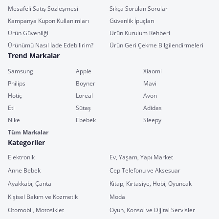
Mesafeli Satış Sözleşmesi
Sıkça Sorulan Sorular
Kampanya Kupon Kullanımları
Güvenlik İpuçları
Ürün Güvenliği
Ürün Kurulum Rehberi
Ürünümü Nasıl İade Edebilirim?
Ürün Geri Çekme Bilgilendirmeleri
Trend Markalar
Samsung
Apple
Xiaomi
Philips
Boyner
Mavi
Hotiç
Loreal
Avon
Eti
Sütaş
Adidas
Nike
Ebebek
Sleepy
Tüm Markalar
Kategoriler
Elektronik
Ev, Yaşam, Yapı Market
Anne Bebek
Cep Telefonu ve Aksesuar
Ayakkabı, Çanta
Kitap, Kırtasiye, Hobi, Oyuncak
Kişisel Bakım ve Kozmetik
Moda
Otomobil, Motosiklet
Oyun, Konsol ve Dijital Servisler