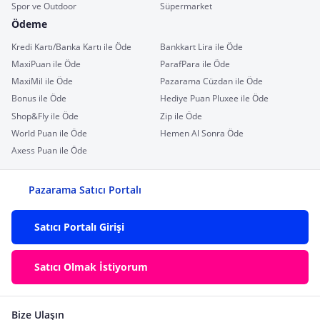
Spor ve Outdoor
Süpermarket
Ödeme
Kredi Kartı/Banka Kartı ile Öde
Bankkart Lira ile Öde
MaxiPuan ile Öde
ParafPara ile Öde
MaxiMil ile Öde
Pazarama Cüzdan ile Öde
Bonus ile Öde
Hediye Puan Pluxee ile Öde
Shop&Fly ile Öde
Zip ile Öde
World Puan ile Öde
Hemen Al Sonra Öde
Axess Puan ile Öde
Pazarama Satıcı Portalı
Satıcı Portalı Girişi
Satıcı Olmak İstiyorum
Bize Ulaşın