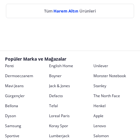
Tüm
Harem Altın
Ürünleri
Popüler Marka ve Mağazalar
Penti
English Home
Unilever
Dermoeczanem
Boyner
Monster Notebook
Mavi Jeans
Jack & Jones
Stanley
Gürgençler
Defacto
The North Face
Bellona
Tefal
Henkel
Dyson
Loreal Paris
Apple
Samsung
Koray Spor
Lenovo
Sportive
Lumberjack
Salomon