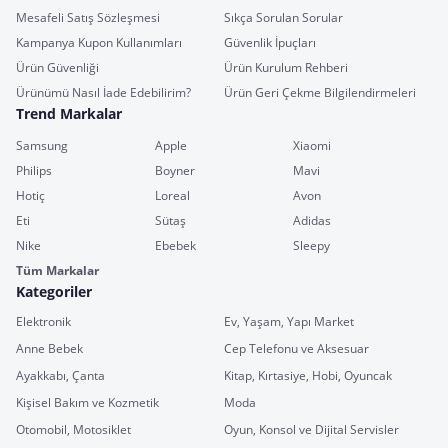
Mesafeli Satış Sözleşmesi
Sıkça Sorulan Sorular
Kampanya Kupon Kullanımları
Güvenlik İpuçları
Ürün Güvenliği
Ürün Kurulum Rehberi
Ürünümü Nasıl İade Edebilirim?
Ürün Geri Çekme Bilgilendirmeleri
Trend Markalar
Samsung
Apple
Xiaomi
Philips
Boyner
Mavi
Hotiç
Loreal
Avon
Eti
Sütaş
Adidas
Nike
Ebebek
Sleepy
Tüm Markalar
Kategoriler
Elektronik
Ev, Yaşam, Yapı Market
Anne Bebek
Cep Telefonu ve Aksesuar
Ayakkabı, Çanta
Kitap, Kırtasiye, Hobi, Oyuncak
Kişisel Bakım ve Kozmetik
Moda
Otomobil, Motosiklet
Oyun, Konsol ve Dijital Servisler