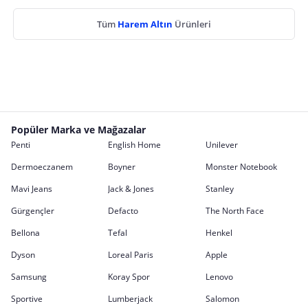
Tüm
Harem Altın
Ürünleri
Popüler Marka ve Mağazalar
Penti
English Home
Unilever
Dermoeczanem
Boyner
Monster Notebook
Mavi Jeans
Jack & Jones
Stanley
Gürgençler
Defacto
The North Face
Bellona
Tefal
Henkel
Dyson
Loreal Paris
Apple
Samsung
Koray Spor
Lenovo
Sportive
Lumberjack
Salomon