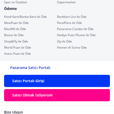
Spor ve Outdoor
Süpermarket
Ödeme
Kredi Kartı/Banka Kartı ile Öde
Bankkart Lira ile Öde
MaxiPuan ile Öde
ParafPara ile Öde
MaxiMil ile Öde
Pazarama Cüzdan ile Öde
Bonus ile Öde
Hediye Puan Pluxee ile Öde
Shop&Fly ile Öde
Zip ile Öde
World Puan ile Öde
Hemen Al Sonra Öde
Axess Puan ile Öde
Pazarama Satıcı Portalı
Satıcı Portalı Girişi
Satıcı Olmak İstiyorum
Bize Ulaşın