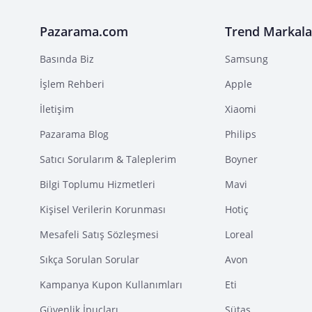
Pazarama.com
Trend Markala
Basında Biz
Samsung
İşlem Rehberi
Apple
İletişim
Xiaomi
Pazarama Blog
Philips
Satıcı Sorularım & Taleplerim
Boyner
Bilgi Toplumu Hizmetleri
Mavi
Kişisel Verilerin Korunması
Hotiç
Mesafeli Satış Sözleşmesi
Loreal
Sıkça Sorulan Sorular
Avon
Kampanya Kupon Kullanımları
Eti
Güvenlik İpuçları
Sütaş