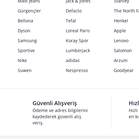
Mavi Jeans
Jack & Jones
Stanley
Gürgençler
Defacto
The North F
Bellona
Tefal
Henkel
Dyson
Loreal Paris
Apple
Samsung
Koray Spor
Lenovo
Sportive
Lumberjack
Salomon
Nike
adidas
Arzum
Suwen
Nespresso
Goodyear
Güvenli Alışveriş
Hız
Ödeme ve adres bilgilerini
Hızlı
kaydederek güvenli alış
en kı
veriş.