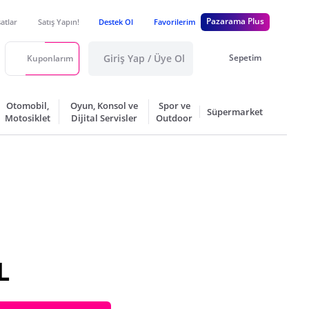
Pazarama Plus
satlar
Satış Yapın!
Destek Ol
Favorilerim
Giriş Yap / Üye Ol
Sepetim
Kuponlarım
Otomobil,
Oyun, Konsol ve
Spor ve
Süpermarket
Motosiklet
Dijital Servisler
Outdoor
L