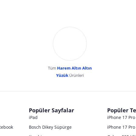
Tüm
Harem Altın Altın
YENİBOSNA MERKEZ MAH LADİN SOK KUY
Yüzük
Ürünleri
dır. Pazarama, bu içeriklerden dolayı herhangi bir sorumluluk kabul etmemektedir.
Popüler Sayfalar
Popüler Te
iPad
iPhone 17 Pr
tebook
Bosch Dikey Süpürge
iPhone 17 Pro