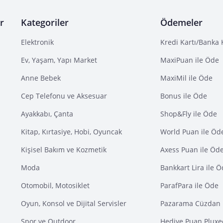
r
Kategoriler
Ödemeler
Elektronik
Kredi Kartı/Banka 
Ev, Yaşam, Yapı Market
MaxiPuan ile Öde
Anne Bebek
MaxiMil ile Öde
Cep Telefonu ve Aksesuar
Bonus ile Öde
Ayakkabı, Çanta
Shop&Fly ile Öde
Kitap, Kırtasiye, Hobi, Oyuncak
World Puan ile Öd
Kişisel Bakım ve Kozmetik
Axess Puan ile Öd
Moda
Bankkart Lira ile 
Otomobil, Motosiklet
ParafPara ile Öde
Oyun, Konsol ve Dijital Servisler
Pazarama Cüzdan 
Spor ve Outdoor
Hediye Puan Pluxe