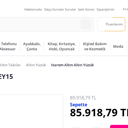
Fır
Hakkımızda
Sıkça Sorulan Sorular
İade Süreci
Siparişlerim
Puanlarım
 Telefonu
Ayakkabı,
Kitap, Kırtasiye,
Kişisel Bakım
Moda
 Aksesuar
Çanta
Hobi, Oyuncak
ve Kozmetik
Altın Takılar
Altın Yüzük
Harem Altın Altın Yüzük
EY15
89.918,79 TL
Sepette
85.918,79 T