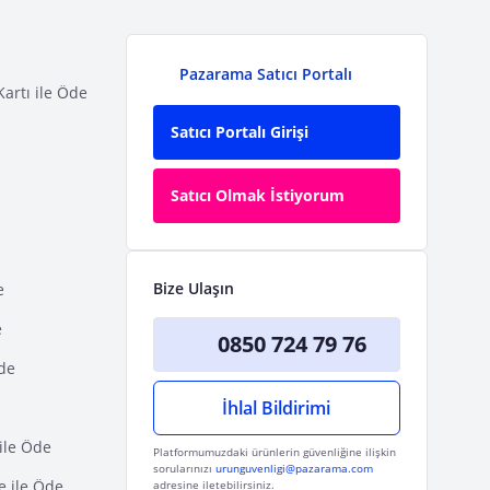
Pazarama Satıcı Portalı
Kartı ile Öde
Satıcı Portalı Girişi
Satıcı Olmak İstiyorum
Bize Ulaşın
e
e
0850 724 79 76
Öde
İhlal Bildirimi
ile Öde
Platformumuzdaki ürünlerin güvenliğine ilişkin
sorularınızı
urunguvenligi@pazarama.com
e ile Öde
adresine iletebilirsiniz.