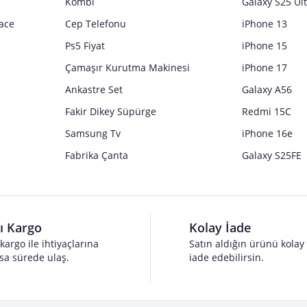
Kombi
Galaxy S25 Ul
ace
Cep Telefonu
iPhone 13
Ps5 Fiyat
iPhone 15
Çamaşır Kurutma Makinesi
iPhone 17
Ankastre Set
Galaxy A56
Fakir Dikey Süpürge
Redmi 15C
Samsung Tv
iPhone 16e
Fabrika Çanta
Galaxy S25FE
lı Kargo
Kolay İade
 kargo ile ihtiyaçlarına
Satın aldığın ürünü kolay
sa sürede ulaş.
iade edebilirsin.