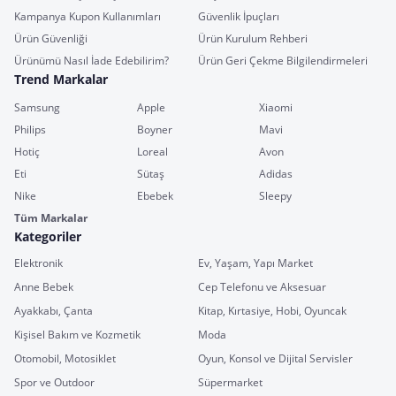
Kampanya Kupon Kullanımları
Güvenlik İpuçları
Ürün Güvenliği
Ürün Kurulum Rehberi
Ürünümü Nasıl İade Edebilirim?
Ürün Geri Çekme Bilgilendirmeleri
Trend Markalar
Samsung
Apple
Xiaomi
Philips
Boyner
Mavi
Hotiç
Loreal
Avon
Eti
Sütaş
Adidas
Nike
Ebebek
Sleepy
Tüm Markalar
Kategoriler
Elektronik
Ev, Yaşam, Yapı Market
Anne Bebek
Cep Telefonu ve Aksesuar
Ayakkabı, Çanta
Kitap, Kırtasiye, Hobi, Oyuncak
Kişisel Bakım ve Kozmetik
Moda
Otomobil, Motosiklet
Oyun, Konsol ve Dijital Servisler
Spor ve Outdoor
Süpermarket