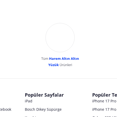
Tüm
Harem Altın Altın
YENİBOSNA MERKEZ MAH LADİN SOK KUY
Yüzük
Ürünleri
dır. Pazarama, bu içeriklerden dolayı herhangi bir sorumluluk kabul etmemektedir.
Popüler Sayfalar
Popüler Te
iPad
iPhone 17 Pr
tebook
Bosch Dikey Süpürge
iPhone 17 Pro