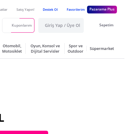
Pazarama Plus
satlar
Satış Yapın!
Destek Ol
Favorilerim
Giriş Yap / Üye Ol
Sepetim
Kuponlarım
Otomobil,
Oyun, Konsol ve
Spor ve
Süpermarket
Motosiklet
Dijital Servisler
Outdoor
L