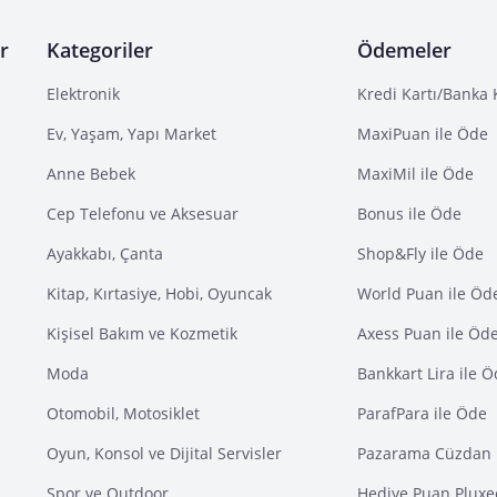
r
Kategoriler
Ödemeler
Elektronik
Kredi Kartı/Banka 
Ev, Yaşam, Yapı Market
MaxiPuan ile Öde
Anne Bebek
MaxiMil ile Öde
Cep Telefonu ve Aksesuar
Bonus ile Öde
Ayakkabı, Çanta
Shop&Fly ile Öde
Kitap, Kırtasiye, Hobi, Oyuncak
World Puan ile Öd
Kişisel Bakım ve Kozmetik
Axess Puan ile Öd
Moda
Bankkart Lira ile 
Otomobil, Motosiklet
ParafPara ile Öde
Oyun, Konsol ve Dijital Servisler
Pazarama Cüzdan 
Spor ve Outdoor
Hediye Puan Pluxe