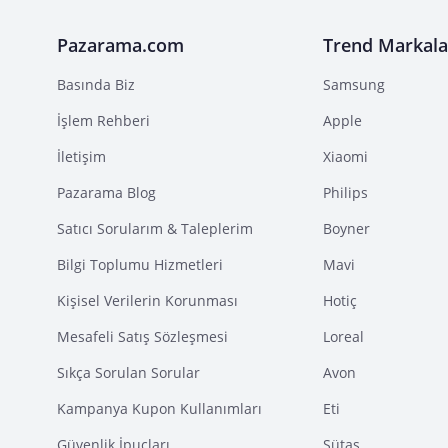
Pazarama.com
Trend Markala
Basında Biz
Samsung
İşlem Rehberi
Apple
İletişim
Xiaomi
Pazarama Blog
Philips
Satıcı Sorularım & Taleplerim
Boyner
Bilgi Toplumu Hizmetleri
Mavi
Kişisel Verilerin Korunması
Hotiç
Mesafeli Satış Sözleşmesi
Loreal
Sıkça Sorulan Sorular
Avon
Kampanya Kupon Kullanımları
Eti
Güvenlik İpuçları
Sütaş