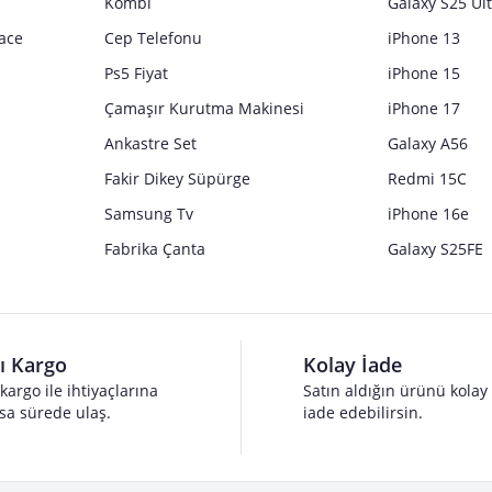
Kombi
Galaxy S25 Ul
ace
Cep Telefonu
iPhone 13
Ps5 Fiyat
iPhone 15
Çamaşır Kurutma Makinesi
iPhone 17
Ankastre Set
Galaxy A56
Fakir Dikey Süpürge
Redmi 15C
Samsung Tv
iPhone 16e
Fabrika Çanta
Galaxy S25FE
lı Kargo
Kolay İade
 kargo ile ihtiyaçlarına
Satın aldığın ürünü kolay
sa sürede ulaş.
iade edebilirsin.