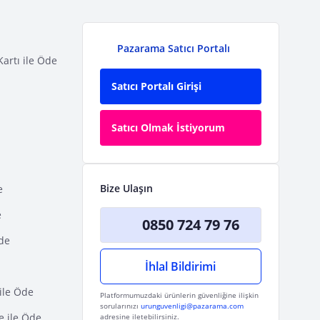
Pazarama Satıcı Portalı
Kartı ile Öde
Satıcı Portalı Girişi
Satıcı Olmak İstiyorum
Bize Ulaşın
e
e
0850 724 79 76
Öde
İhlal Bildirimi
ile Öde
Platformumuzdaki ürünlerin güvenliğine ilişkin
sorularınızı
urunguvenligi@pazarama.com
e ile Öde
adresine iletebilirsiniz.