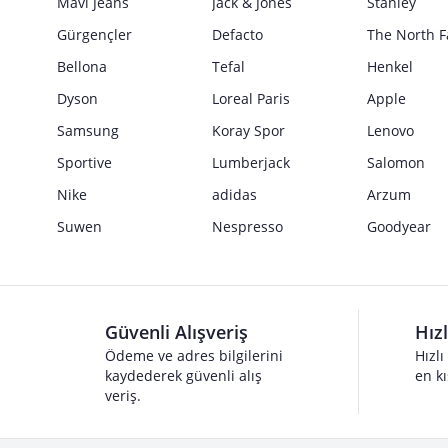
Mavi Jeans
Jack & Jones
Stanley
Gürgençler
Defacto
The North F
Bellona
Tefal
Henkel
Dyson
Loreal Paris
Apple
Samsung
Koray Spor
Lenovo
Sportive
Lumberjack
Salomon
Nike
adidas
Arzum
Suwen
Nespresso
Goodyear
Güvenli Alışveriş
Hız
Ödeme ve adres bilgilerini
Hızlı
kaydederek güvenli alış
en kı
veriş.