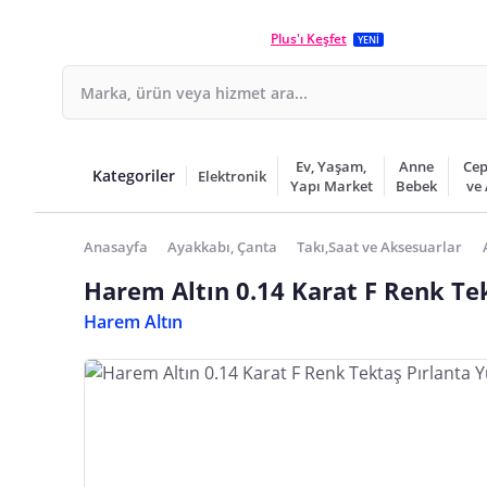
Plus'ı Keşfet
YENİ
Ev, Yaşam,
Anne
Cep
Kategoriler
Elektronik
Yapı Market
Bebek
ve
Anasayfa
Ayakkabı, Çanta
Takı,Saat ve Aksesuarlar
Harem Altın 0.14 Karat F Renk Te
Harem Altın