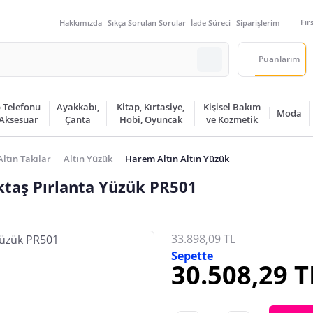
Fır
Hakkımızda
Sıkça Sorulan Sorular
İade Süreci
Siparişlerim
Puanlarım
 Telefonu
Ayakkabı,
Kitap, Kırtasiye,
Kişisel Bakım
Moda
 Aksesuar
Çanta
Hobi, Oyuncak
ve Kozmetik
Altın Takılar
Altın Yüzük
Harem Altın Altın Yüzük
ktaş Pırlanta Yüzük PR501
33.898,09 TL
Sepette
30.508,29 T