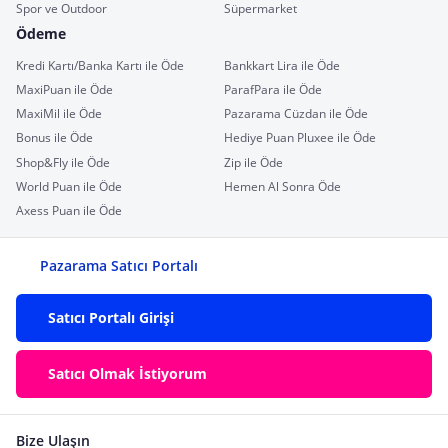
Spor ve Outdoor
Süpermarket
Ödeme
Kredi Kartı/Banka Kartı ile Öde
Bankkart Lira ile Öde
MaxiPuan ile Öde
ParafPara ile Öde
MaxiMil ile Öde
Pazarama Cüzdan ile Öde
Bonus ile Öde
Hediye Puan Pluxee ile Öde
Shop&Fly ile Öde
Zip ile Öde
World Puan ile Öde
Hemen Al Sonra Öde
Axess Puan ile Öde
Pazarama Satıcı Portalı
Satıcı Portalı Girişi
Satıcı Olmak İstiyorum
Bize Ulaşın