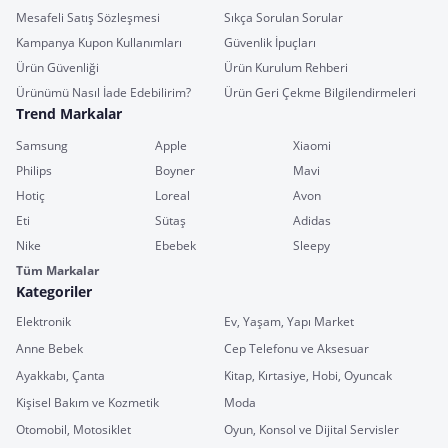
Mesafeli Satış Sözleşmesi
Sıkça Sorulan Sorular
Kampanya Kupon Kullanımları
Güvenlik İpuçları
Ürün Güvenliği
Ürün Kurulum Rehberi
Ürünümü Nasıl İade Edebilirim?
Ürün Geri Çekme Bilgilendirmeleri
Trend Markalar
Samsung
Apple
Xiaomi
Philips
Boyner
Mavi
Hotiç
Loreal
Avon
Eti
Sütaş
Adidas
Nike
Ebebek
Sleepy
Tüm Markalar
Kategoriler
Elektronik
Ev, Yaşam, Yapı Market
Anne Bebek
Cep Telefonu ve Aksesuar
Ayakkabı, Çanta
Kitap, Kırtasiye, Hobi, Oyuncak
Kişisel Bakım ve Kozmetik
Moda
Otomobil, Motosiklet
Oyun, Konsol ve Dijital Servisler