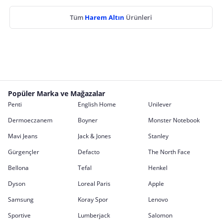
Tüm
Harem Altın
Ürünleri
Popüler Marka ve Mağazalar
Penti
English Home
Unilever
Dermoeczanem
Boyner
Monster Notebook
Mavi Jeans
Jack & Jones
Stanley
Gürgençler
Defacto
The North Face
Bellona
Tefal
Henkel
Dyson
Loreal Paris
Apple
Samsung
Koray Spor
Lenovo
Sportive
Lumberjack
Salomon