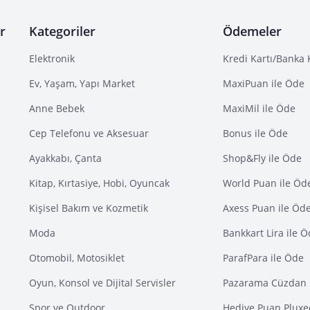
r
Kategoriler
Ödemeler
Elektronik
Kredi Kartı/Banka 
Ev, Yaşam, Yapı Market
MaxiPuan ile Öde
Anne Bebek
MaxiMil ile Öde
Cep Telefonu ve Aksesuar
Bonus ile Öde
Ayakkabı, Çanta
Shop&Fly ile Öde
Kitap, Kırtasiye, Hobi, Oyuncak
World Puan ile Öd
Kişisel Bakım ve Kozmetik
Axess Puan ile Öd
Moda
Bankkart Lira ile 
Otomobil, Motosiklet
ParafPara ile Öde
Oyun, Konsol ve Dijital Servisler
Pazarama Cüzdan 
Spor ve Outdoor
Hediye Puan Pluxe