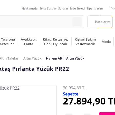
Fır
Hakkımızda
Sıkça Sorulan Sorular
İade Süreci
Siparişlerim
Puanlarım
 Telefonu
Ayakkabı,
Kitap, Kırtasiye,
Kişisel Bakım
Moda
 Aksesuar
Çanta
Hobi, Oyuncak
ve Kozmetik
Altın Takılar
Altın Yüzük
Harem Altın Altın Yüzük
ktaş Pırlanta Yüzük PR22
30.994,33 TL
Sepette
27.894,90 T