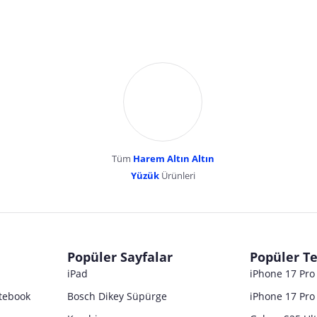
Tüm
Harem Altın Altın
YENİBOSNA MERKEZ MAH LADİN SOK KUY
Yüzük
Ürünleri
dır. Pazarama, bu içeriklerden dolayı herhangi bir sorumluluk kabul etmemektedir.
Popüler Sayfalar
Popüler Te
iPad
iPhone 17 Pr
tebook
Bosch Dikey Süpürge
iPhone 17 Pro