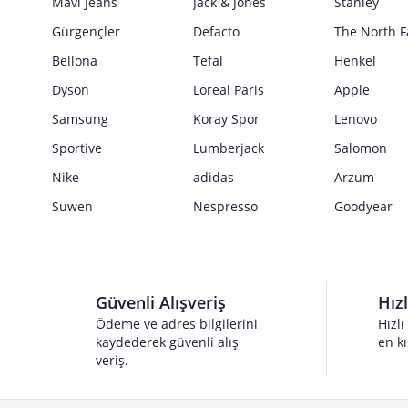
Mavi Jeans
Jack & Jones
Stanley
Gürgençler
Defacto
The North F
Bellona
Tefal
Henkel
Dyson
Loreal Paris
Apple
Samsung
Koray Spor
Lenovo
Sportive
Lumberjack
Salomon
Nike
adidas
Arzum
Suwen
Nespresso
Goodyear
Güvenli Alışveriş
Hız
Ödeme ve adres bilgilerini
Hızlı
kaydederek güvenli alış
en kı
veriş.