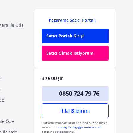
Pazarama Satıcı Portalı
Kartı ile Öde
Satıcı Portalı Girişi
Satıcı Olmak İstiyorum
Bize Ulaşın
e
e
0850 724 79 76
Öde
İhlal Bildirimi
ile Öde
Platformumuzdaki ürünlerin güvenliğine ilişkin
sorularınızı
urunguvenligi@pazarama.com
e ile Öde
adresine iletebilirsiniz.