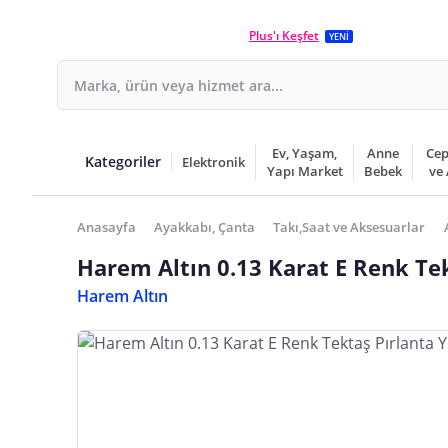
Plus'ı Keşfet
YENİ
Ev, Yaşam,
Anne
Cep
Kategoriler
Elektronik
Yapı Market
Bebek
ve
Anasayfa
Ayakkabı, Çanta
Takı,Saat ve Aksesuarlar
Harem Altın 0.13 Karat E Renk Te
Harem Altın