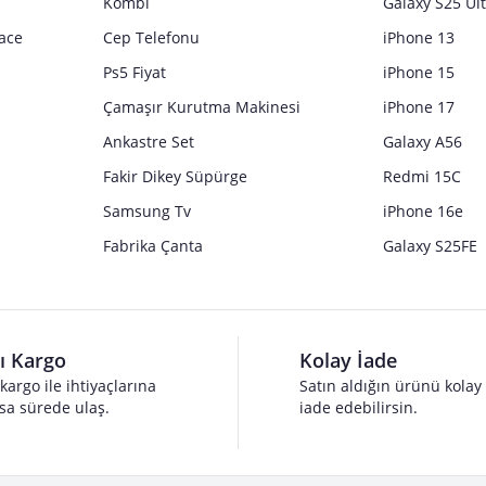
Kombi
Galaxy S25 Ul
ace
Cep Telefonu
iPhone 13
Ps5 Fiyat
iPhone 15
Çamaşır Kurutma Makinesi
iPhone 17
Ankastre Set
Galaxy A56
Fakir Dikey Süpürge
Redmi 15C
Samsung Tv
iPhone 16e
Fabrika Çanta
Galaxy S25FE
lı Kargo
Kolay İade
 kargo ile ihtiyaçlarına
Satın aldığın ürünü kolay
sa sürede ulaş.
iade edebilirsin.