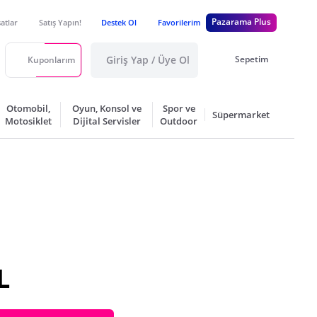
Pazarama Plus
satlar
Satış Yapın!
Destek Ol
Favorilerim
Giriş Yap / Üye Ol
Sepetim
Kuponlarım
Otomobil,
Oyun, Konsol ve
Spor ve
Süpermarket
Motosiklet
Dijital Servisler
Outdoor
L