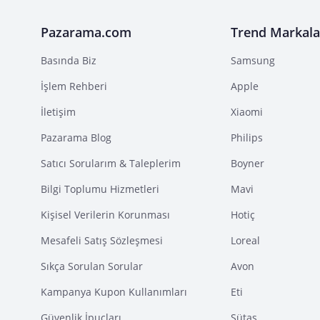
Pazarama.com
Trend Markala
Basında Biz
Samsung
İşlem Rehberi
Apple
İletişim
Xiaomi
Pazarama Blog
Philips
Satıcı Sorularım & Taleplerim
Boyner
Bilgi Toplumu Hizmetleri
Mavi
Kişisel Verilerin Korunması
Hotiç
Mesafeli Satış Sözleşmesi
Loreal
Sıkça Sorulan Sorular
Avon
Kampanya Kupon Kullanımları
Eti
Güvenlik İpuçları
Sütaş