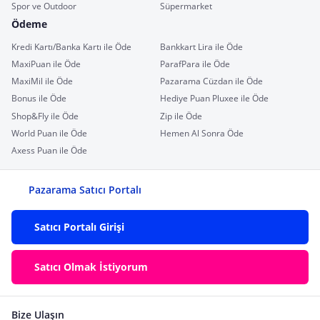
Spor ve Outdoor
Süpermarket
Ödeme
Kredi Kartı/Banka Kartı ile Öde
Bankkart Lira ile Öde
MaxiPuan ile Öde
ParafPara ile Öde
MaxiMil ile Öde
Pazarama Cüzdan ile Öde
Bonus ile Öde
Hediye Puan Pluxee ile Öde
Shop&Fly ile Öde
Zip ile Öde
World Puan ile Öde
Hemen Al Sonra Öde
Axess Puan ile Öde
Pazarama Satıcı Portalı
Satıcı Portalı Girişi
Satıcı Olmak İstiyorum
Bize Ulaşın