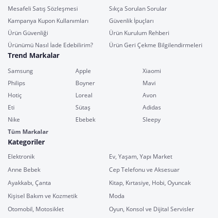
Mesafeli Satış Sözleşmesi
Sıkça Sorulan Sorular
Kampanya Kupon Kullanımları
Güvenlik İpuçları
Ürün Güvenliği
Ürün Kurulum Rehberi
Ürünümü Nasıl İade Edebilirim?
Ürün Geri Çekme Bilgilendirmeleri
Trend Markalar
Samsung
Apple
Xiaomi
Philips
Boyner
Mavi
Hotiç
Loreal
Avon
Eti
Sütaş
Adidas
Nike
Ebebek
Sleepy
Tüm Markalar
Kategoriler
Elektronik
Ev, Yaşam, Yapı Market
Anne Bebek
Cep Telefonu ve Aksesuar
Ayakkabı, Çanta
Kitap, Kırtasiye, Hobi, Oyuncak
Kişisel Bakım ve Kozmetik
Moda
Otomobil, Motosiklet
Oyun, Konsol ve Dijital Servisler