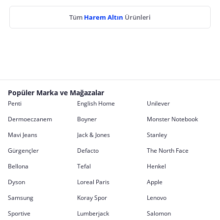
Tüm
Harem Altın
Ürünleri
Popüler Marka ve Mağazalar
Penti
English Home
Unilever
Dermoeczanem
Boyner
Monster Notebook
Mavi Jeans
Jack & Jones
Stanley
Gürgençler
Defacto
The North Face
Bellona
Tefal
Henkel
Dyson
Loreal Paris
Apple
Samsung
Koray Spor
Lenovo
Sportive
Lumberjack
Salomon