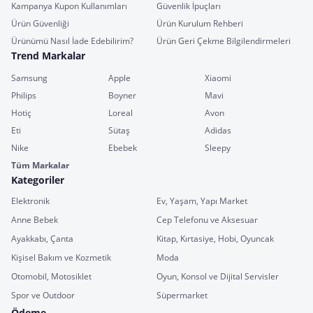
Kampanya Kupon Kullanımları
Güvenlik İpuçları
Ürün Güvenliği
Ürün Kurulum Rehberi
Ürünümü Nasıl İade Edebilirim?
Ürün Geri Çekme Bilgilendirmeleri
Trend Markalar
Samsung
Apple
Xiaomi
Philips
Boyner
Mavi
Hotiç
Loreal
Avon
Eti
Sütaş
Adidas
Nike
Ebebek
Sleepy
Tüm Markalar
Kategoriler
Elektronik
Ev, Yaşam, Yapı Market
Anne Bebek
Cep Telefonu ve Aksesuar
Ayakkabı, Çanta
Kitap, Kırtasiye, Hobi, Oyuncak
Kişisel Bakım ve Kozmetik
Moda
Otomobil, Motosiklet
Oyun, Konsol ve Dijital Servisler
Spor ve Outdoor
Süpermarket
Ödeme