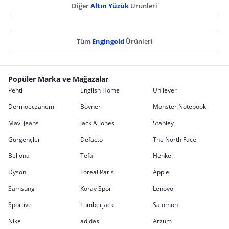
Diğer
Altın Yüzük
Ürünleri
Tüm
Engingold
Ürünleri
Popüler Marka ve Mağazalar
Penti
English Home
Unilever
Dermoeczanem
Boyner
Monster Notebook
Mavi Jeans
Jack & Jones
Stanley
Gürgençler
Defacto
The North Face
Bellona
Tefal
Henkel
Dyson
Loreal Paris
Apple
Samsung
Koray Spor
Lenovo
Sportive
Lumberjack
Salomon
Nike
adidas
Arzum