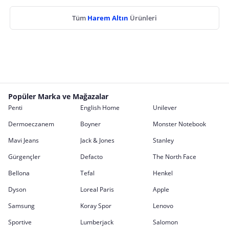
Tüm
Harem Altın
Ürünleri
Popüler Marka ve Mağazalar
Penti
English Home
Unilever
Dermoeczanem
Boyner
Monster Notebook
Mavi Jeans
Jack & Jones
Stanley
Gürgençler
Defacto
The North Face
Bellona
Tefal
Henkel
Dyson
Loreal Paris
Apple
Samsung
Koray Spor
Lenovo
Sportive
Lumberjack
Salomon