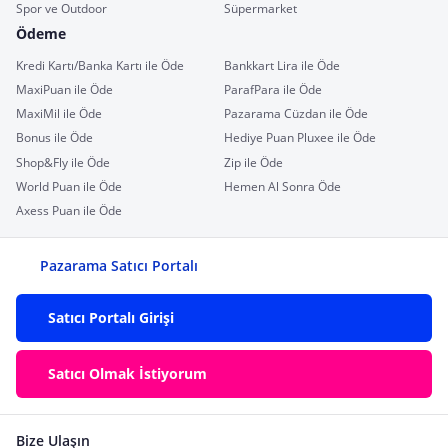
Spor ve Outdoor
Süpermarket
Ödeme
Kredi Kartı/Banka Kartı ile Öde
Bankkart Lira ile Öde
MaxiPuan ile Öde
ParafPara ile Öde
MaxiMil ile Öde
Pazarama Cüzdan ile Öde
Bonus ile Öde
Hediye Puan Pluxee ile Öde
Shop&Fly ile Öde
Zip ile Öde
World Puan ile Öde
Hemen Al Sonra Öde
Axess Puan ile Öde
Pazarama Satıcı Portalı
Satıcı Portalı Girişi
Satıcı Olmak İstiyorum
Bize Ulaşın