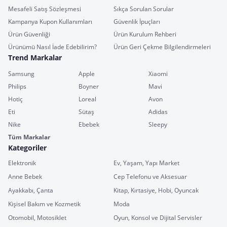
Mesafeli Satış Sözleşmesi
Sıkça Sorulan Sorular
Kampanya Kupon Kullanımları
Güvenlik İpuçları
Ürün Güvenliği
Ürün Kurulum Rehberi
Ürünümü Nasıl İade Edebilirim?
Ürün Geri Çekme Bilgilendirmeleri
Trend Markalar
Samsung
Apple
Xiaomi
Philips
Boyner
Mavi
Hotiç
Loreal
Avon
Eti
Sütaş
Adidas
Nike
Ebebek
Sleepy
Tüm Markalar
Kategoriler
Elektronik
Ev, Yaşam, Yapı Market
Anne Bebek
Cep Telefonu ve Aksesuar
Ayakkabı, Çanta
Kitap, Kırtasiye, Hobi, Oyuncak
Kişisel Bakım ve Kozmetik
Moda
Otomobil, Motosiklet
Oyun, Konsol ve Dijital Servisler