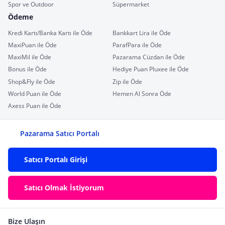
Spor ve Outdoor
Süpermarket
Ödeme
Kredi Kartı/Banka Kartı ile Öde
Bankkart Lira ile Öde
MaxiPuan ile Öde
ParafPara ile Öde
MaxiMil ile Öde
Pazarama Cüzdan ile Öde
Bonus ile Öde
Hediye Puan Pluxee ile Öde
Shop&Fly ile Öde
Zip ile Öde
World Puan ile Öde
Hemen Al Sonra Öde
Axess Puan ile Öde
Pazarama Satıcı Portalı
Satıcı Portalı Girişi
Satıcı Olmak İstiyorum
Bize Ulaşın