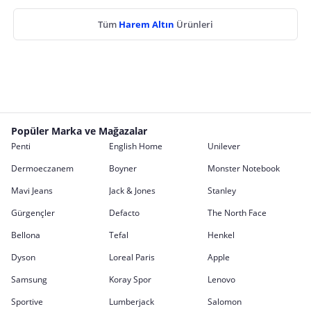
Tüm
Harem Altın
Ürünleri
Popüler Marka ve Mağazalar
Penti
English Home
Unilever
Dermoeczanem
Boyner
Monster Notebook
Mavi Jeans
Jack & Jones
Stanley
Gürgençler
Defacto
The North Face
Bellona
Tefal
Henkel
Dyson
Loreal Paris
Apple
Samsung
Koray Spor
Lenovo
Sportive
Lumberjack
Salomon