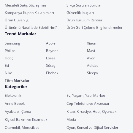
Mesafeli Satış Sözleşmesi
Sıkça Sorulan Sorular
Kampanya Kupon Kullanımları
Güvenlik İpuçları
Ürün Güvenliği
Ürün Kurulum Rehberi
Ürünümü Nasıl İade Edebilirim?
Ürün Geri Çekme Bilgilendirmeleri
Trend Markalar
Samsung
Apple
Xiaomi
Philips
Boyner
Mavi
Hotiç
Loreal
Avon
Eti
Sütaş
Adidas
Nike
Ebebek
Sleepy
Tüm Markalar
Kategoriler
Elektronik
Ev, Yaşam, Yapı Market
Anne Bebek
Cep Telefonu ve Aksesuar
Ayakkabı, Çanta
Kitap, Kırtasiye, Hobi, Oyuncak
Kişisel Bakım ve Kozmetik
Moda
Otomobil, Motosiklet
Oyun, Konsol ve Dijital Servisler