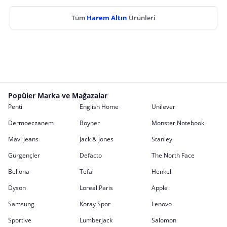
Tüm
Harem Altın
Ürünleri
Popüler Marka ve Mağazalar
Penti
English Home
Unilever
Dermoeczanem
Boyner
Monster Notebook
Mavi Jeans
Jack & Jones
Stanley
Gürgençler
Defacto
The North Face
Bellona
Tefal
Henkel
Dyson
Loreal Paris
Apple
Samsung
Koray Spor
Lenovo
Sportive
Lumberjack
Salomon