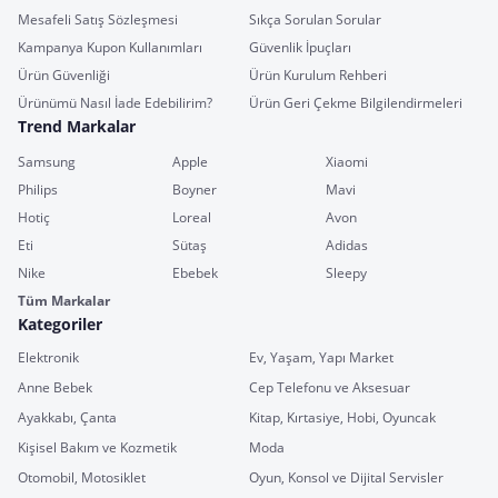
Mesafeli Satış Sözleşmesi
Sıkça Sorulan Sorular
Kampanya Kupon Kullanımları
Güvenlik İpuçları
Ürün Güvenliği
Ürün Kurulum Rehberi
Ürünümü Nasıl İade Edebilirim?
Ürün Geri Çekme Bilgilendirmeleri
Trend Markalar
Samsung
Apple
Xiaomi
Philips
Boyner
Mavi
Hotiç
Loreal
Avon
Eti
Sütaş
Adidas
Nike
Ebebek
Sleepy
Tüm Markalar
Kategoriler
Elektronik
Ev, Yaşam, Yapı Market
Anne Bebek
Cep Telefonu ve Aksesuar
Ayakkabı, Çanta
Kitap, Kırtasiye, Hobi, Oyuncak
Kişisel Bakım ve Kozmetik
Moda
Otomobil, Motosiklet
Oyun, Konsol ve Dijital Servisler