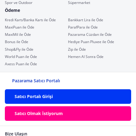
Spor ve Outdoor
Süpermarket
Ödeme
Kredi Kartı/Banka Kartı ile Öde
Bankkart Lira ile Öde
MaxiPuan ile Öde
ParafPara ile Öde
MaxiMil ile Öde
Pazarama Cüzdan ile Öde
Bonus ile Öde
Hediye Puan Pluxee ile Öde
Shop&Fly ile Öde
Zip ile Öde
World Puan ile Öde
Hemen Al Sonra Öde
Axess Puan ile Öde
Pazarama Satıcı Portalı
Satıcı Portalı Girişi
Satıcı Olmak İstiyorum
Bize Ulaşın