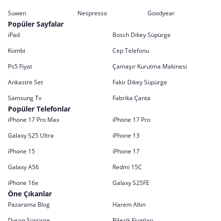
Suwen
Nespresso
Goodyear
Popüler Sayfalar
iPad
Bosch Dikey Süpürge
Kombi
Cep Telefonu
Ps5 Fiyat
Çamaşır Kurutma Makinesi
Ankastre Set
Fakir Dikey Süpürge
Samsung Tv
Fabrika Çanta
Popüler Telefonlar
iPhone 17 Pro Max
iPhone 17 Pro
Galaxy S25 Ultra
iPhone 13
iPhone 15
iPhone 17
Galaxy A56
Redmi 15C
iPhone 16e
Galaxy S25FE
Öne Çıkanlar
Pazarama Blog
Harem Altın
Dyson Süpürge
Bilezik Fiyatları