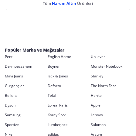
Tüm
Harem Altın
Ürünleri
Popüler Marka ve Mağazalar
Penti
English Home
Unilever
Dermoeczanem
Boyner
Monster Notebook
Mavi Jeans
Jack & Jones
Stanley
Gürgençler
Defacto
The North Face
Bellona
Tefal
Henkel
Dyson
Loreal Paris
Apple
Samsung
Koray Spor
Lenovo
Sportive
Lumberjack
Salomon
Nike
adidas
Arzum