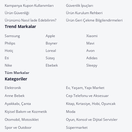
Kampanya Kupon Kullanımları
Güvenlik İpuçları
Ürün Güvenliği
Ürün Kurulum Rehberi
Ürünümü Nasıl İade Edebilirim?
Ürün Geri Çekme Bilgilendirmeleri
Trend Markalar
Samsung
Apple
Xiaomi
Philips
Boyner
Mavi
Hotiç
Loreal
Avon
Eti
Sütaş
Adidas
Nike
Ebebek
Sleepy
Tüm Markalar
Kategoriler
Elektronik
Ev, Yaşam, Yapı Market
Anne Bebek
Cep Telefonu ve Aksesuar
Ayakkabı, Çanta
Kitap, Kırtasiye, Hobi, Oyuncak
Kişisel Bakım ve Kozmetik
Moda
Otomobil, Motosiklet
Oyun, Konsol ve Dijital Servisler
Spor ve Outdoor
Süpermarket