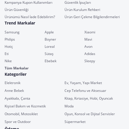
Kampanya Kupon Kullanımları
Güvenlik İpuçları
Ürün Güvenliği
Ürün Kurulum Rehberi
Ürünümü Nasıl İade Edebilirim?
Ürün Geri Çekme Bilgilendirmeleri
Trend Markalar
Samsung
Apple
Xiaomi
Philips
Boyner
Mavi
Hotiç
Loreal
Avon
Eti
Sütaş
Adidas
Nike
Ebebek
Sleepy
Tüm Markalar
Kategoriler
Elektronik
Ev, Yaşam, Yapı Market
Anne Bebek
Cep Telefonu ve Aksesuar
Ayakkabı, Çanta
Kitap, Kırtasiye, Hobi, Oyuncak
Kişisel Bakım ve Kozmetik
Moda
Otomobil, Motosiklet
Oyun, Konsol ve Dijital Servisler
Spor ve Outdoor
Süpermarket
Ödeme