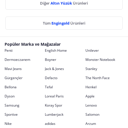
Diğer
Altın Yüzük
Ürünleri
Tüm
Engingold
Ürünleri
Popüler Marka ve Mağazalar
Penti
English Home
Unilever
Dermoeczanem
Boyner
Monster Notebook
Mavi Jeans
Jack & Jones
Stanley
Gürgençler
Defacto
The North Face
Bellona
Tefal
Henkel
Dyson
Loreal Paris
Apple
Samsung
Koray Spor
Lenovo
Sportive
Lumberjack
Salomon
Nike
adidas
Arzum