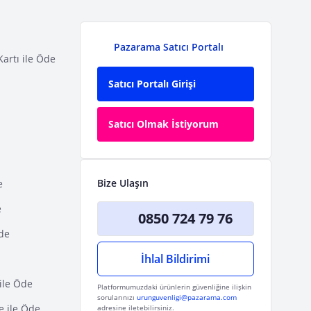
Pazarama Satıcı Portalı
Kartı ile Öde
Satıcı Portalı Girişi
Satıcı Olmak İstiyorum
Bize Ulaşın
e
e
0850 724 79 76
Öde
İhlal Bildirimi
ile Öde
Platformumuzdaki ürünlerin güvenliğine ilişkin
sorularınızı
urunguvenligi@pazarama.com
e ile Öde
adresine iletebilirsiniz.