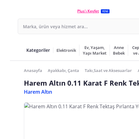
Plus'ı Keşfet
YENİ
Ev, Yaşam,
Anne
Cep
Kategoriler
Elektronik
Yapı Market
Bebek
ve
Anasayfa
Ayakkabı, Çanta
Takı,Saat ve Aksesuarlar
Harem Altın 0.11 Karat F Renk Te
Harem Altın