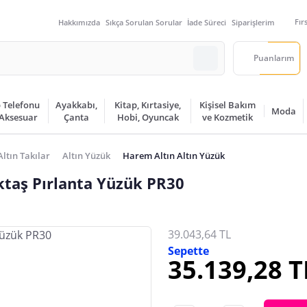
Fır
Hakkımızda
Sıkça Sorulan Sorular
İade Süreci
Siparişlerim
Puanlarım
 Telefonu
Ayakkabı,
Kitap, Kırtasiye,
Kişisel Bakım
Moda
 Aksesuar
Çanta
Hobi, Oyuncak
ve Kozmetik
Altın Takılar
Altın Yüzük
Harem Altın Altın Yüzük
ktaş Pırlanta Yüzük PR30
39.043,64 TL
Sepette
35.139,28 T