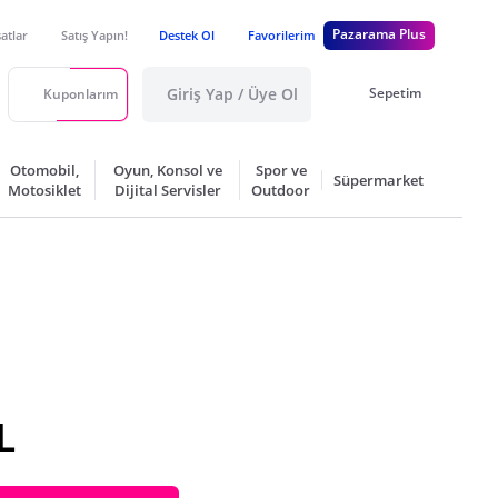
Pazarama Plus
satlar
Satış Yapın!
Destek Ol
Favorilerim
Giriş Yap / Üye Ol
Sepetim
Kuponlarım
Otomobil,
Oyun, Konsol ve
Spor ve
Süpermarket
Motosiklet
Dijital Servisler
Outdoor
L