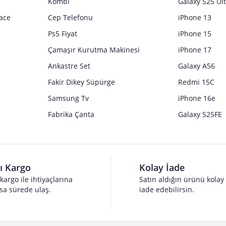
Kombi
Galaxy S25 Ul
ace
Cep Telefonu
iPhone 13
Ps5 Fiyat
iPhone 15
Çamaşır Kurutma Makinesi
iPhone 17
Ankastre Set
Galaxy A56
Fakir Dikey Süpürge
Redmi 15C
Samsung Tv
iPhone 16e
Fabrika Çanta
Galaxy S25FE
lı Kargo
Kolay İade
 kargo ile ihtiyaçlarına
Satın aldığın ürünü kolay
sa sürede ulaş.
iade edebilirsin.