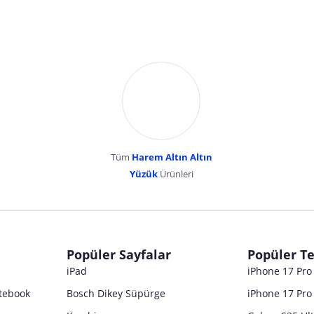
Tüm
Harem Altın Altın
YENİBOSNA MERKEZ MAH LADİN SOK KUY
Yüzük
Ürünleri
dır. Pazarama, bu içeriklerden dolayı herhangi bir sorumluluk kabul etmemektedir.
Popüler Sayfalar
Popüler Te
iPad
iPhone 17 Pr
tebook
Bosch Dikey Süpürge
iPhone 17 Pro