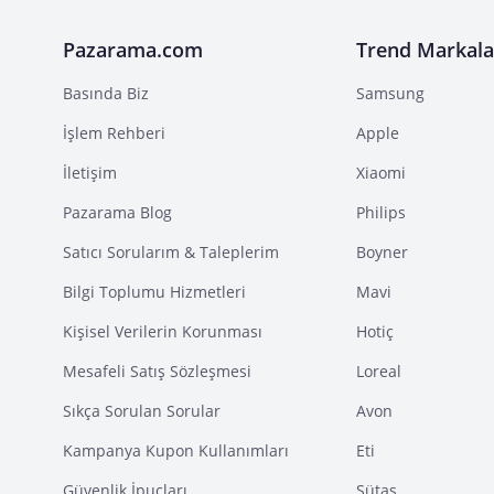
Pazarama.com
Trend Markala
Basında Biz
Samsung
İşlem Rehberi
Apple
İletişim
Xiaomi
Pazarama Blog
Philips
Satıcı Sorularım & Taleplerim
Boyner
Bilgi Toplumu Hizmetleri
Mavi
Kişisel Verilerin Korunması
Hotiç
Mesafeli Satış Sözleşmesi
Loreal
Sıkça Sorulan Sorular
Avon
Kampanya Kupon Kullanımları
Eti
Güvenlik İpuçları
Sütaş