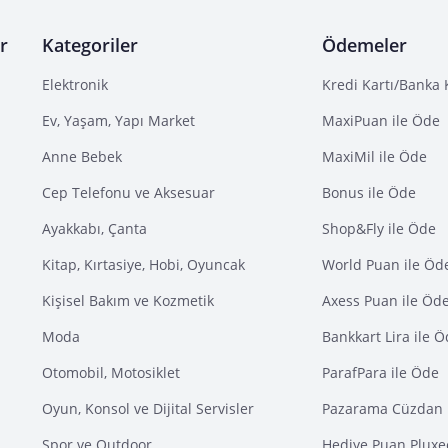
r
Kategoriler
Ödemeler
Elektronik
Kredi Kartı/Banka 
Ev, Yaşam, Yapı Market
MaxiPuan ile Öde
Anne Bebek
MaxiMil ile Öde
Cep Telefonu ve Aksesuar
Bonus ile Öde
Ayakkabı, Çanta
Shop&Fly ile Öde
Kitap, Kırtasiye, Hobi, Oyuncak
World Puan ile Öd
Kişisel Bakım ve Kozmetik
Axess Puan ile Öd
Moda
Bankkart Lira ile 
Otomobil, Motosiklet
ParafPara ile Öde
Oyun, Konsol ve Dijital Servisler
Pazarama Cüzdan 
Spor ve Outdoor
Hediye Puan Pluxe