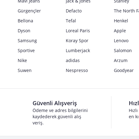
Mavi Jeans
Jack & Jones
Stanley
Gürgençler
Defacto
The North F
Bellona
Tefal
Henkel
Dyson
Loreal Paris
Apple
Samsung
Koray Spor
Lenovo
Sportive
Lumberjack
Salomon
Nike
adidas
Arzum
Suwen
Nespresso
Goodyear
Güvenli Alışveriş
Hız
Ödeme ve adres bilgilerini
Hızlı
kaydederek güvenli alış
en kı
veriş.