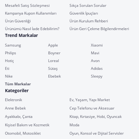
Mesafeli Satış Sözleşmesi
Sıkça Sorulan Sorular
Kampanya Kupon Kullanımları
Güvenlik İpuçları
Ürün Güvenliği
Ürün Kurulum Rehberi
Ürünümü Nasıl İade Edebilirim?
Ürün Geri Çekme Bilgilendirmeleri
Trend Markalar
Samsung
Apple
Xiaomi
Philips
Boyner
Mavi
Hotiç
Loreal
Avon
Eti
Sütaş
Adidas
Nike
Ebebek
Sleepy
Tüm Markalar
Kategoriler
Elektronik
Ev, Yaşam, Yapı Market
Anne Bebek
Cep Telefonu ve Aksesuar
Ayakkabı, Çanta
Kitap, Kırtasiye, Hobi, Oyuncak
Kişisel Bakım ve Kozmetik
Moda
Otomobil, Motosiklet
Oyun, Konsol ve Dijital Servisler