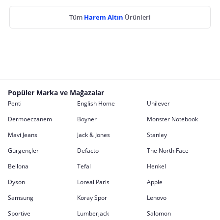
Tüm
Harem Altın
Ürünleri
Popüler Marka ve Mağazalar
Penti
English Home
Unilever
Dermoeczanem
Boyner
Monster Notebook
Mavi Jeans
Jack & Jones
Stanley
Gürgençler
Defacto
The North Face
Bellona
Tefal
Henkel
Dyson
Loreal Paris
Apple
Samsung
Koray Spor
Lenovo
Sportive
Lumberjack
Salomon