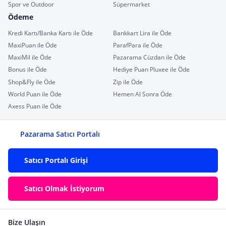
Spor ve Outdoor
Süpermarket
Ödeme
Kredi Kartı/Banka Kartı ile Öde
Bankkart Lira ile Öde
MaxiPuan ile Öde
ParafPara ile Öde
MaxiMil ile Öde
Pazarama Cüzdan ile Öde
Bonus ile Öde
Hediye Puan Pluxee ile Öde
Shop&Fly ile Öde
Zip ile Öde
World Puan ile Öde
Hemen Al Sonra Öde
Axess Puan ile Öde
Pazarama Satıcı Portalı
Satıcı Portalı Girişi
Satıcı Olmak İstiyorum
Bize Ulaşın