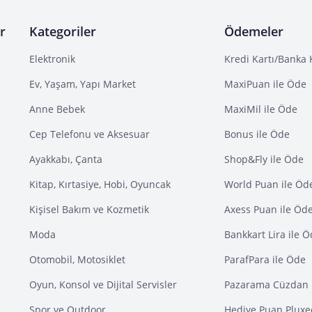
r
Kategoriler
Ödemeler
Elektronik
Kredi Kartı/Banka 
Ev, Yaşam, Yapı Market
MaxiPuan ile Öde
Anne Bebek
MaxiMil ile Öde
Cep Telefonu ve Aksesuar
Bonus ile Öde
Ayakkabı, Çanta
Shop&Fly ile Öde
Kitap, Kırtasiye, Hobi, Oyuncak
World Puan ile Öd
Kişisel Bakım ve Kozmetik
Axess Puan ile Öd
Moda
Bankkart Lira ile 
Otomobil, Motosiklet
ParafPara ile Öde
Oyun, Konsol ve Dijital Servisler
Pazarama Cüzdan 
Spor ve Outdoor
Hediye Puan Pluxe