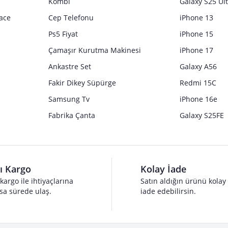
Kombi
Galaxy S25 Ul
ace
Cep Telefonu
iPhone 13
Ps5 Fiyat
iPhone 15
Çamaşır Kurutma Makinesi
iPhone 17
Ankastre Set
Galaxy A56
Fakir Dikey Süpürge
Redmi 15C
Samsung Tv
iPhone 16e
Fabrika Çanta
Galaxy S25FE
lı Kargo
Kolay İade
 kargo ile ihtiyaçlarına
Satın aldığın ürünü kolay
sa sürede ulaş.
iade edebilirsin.