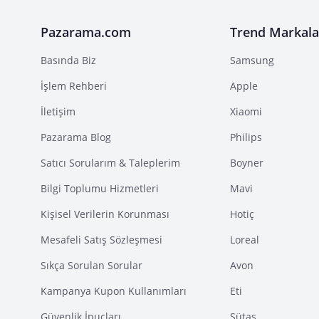
Pazarama.com
Trend Markala
Basında Biz
Samsung
İşlem Rehberi
Apple
İletişim
Xiaomi
Pazarama Blog
Philips
Satıcı Sorularım & Taleplerim
Boyner
Bilgi Toplumu Hizmetleri
Mavi
Kişisel Verilerin Korunması
Hotiç
Mesafeli Satış Sözleşmesi
Loreal
Sıkça Sorulan Sorular
Avon
Kampanya Kupon Kullanımları
Eti
Güvenlik İpuçları
Sütaş