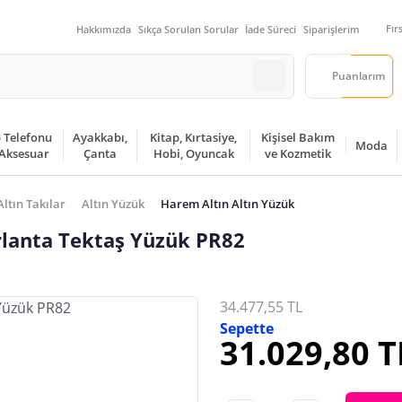
Fır
Hakkımızda
Sıkça Sorulan Sorular
İade Süreci
Siparişlerim
Puanlarım
 Telefonu
Ayakkabı,
Kitap, Kırtasiye,
Kişisel Bakım
Moda
 Aksesuar
Çanta
Hobi, Oyuncak
ve Kozmetik
Altın Takılar
Altın Yüzük
Harem Altın Altın Yüzük
rlanta Tektaş Yüzük PR82
34.477,55 TL
Sepette
31.029,80 T