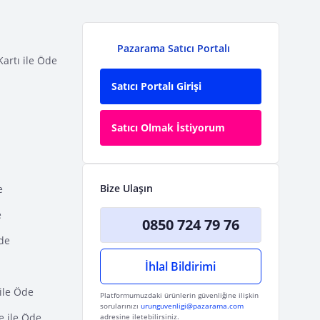
Pazarama Satıcı Portalı
Kartı ile Öde
Satıcı Portalı Girişi
Satıcı Olmak İstiyorum
Bize Ulaşın
e
e
0850 724 79 76
Öde
İhlal Bildirimi
ile Öde
Platformumuzdaki ürünlerin güvenliğine ilişkin
sorularınızı
urunguvenligi@pazarama.com
e ile Öde
adresine iletebilirsiniz.