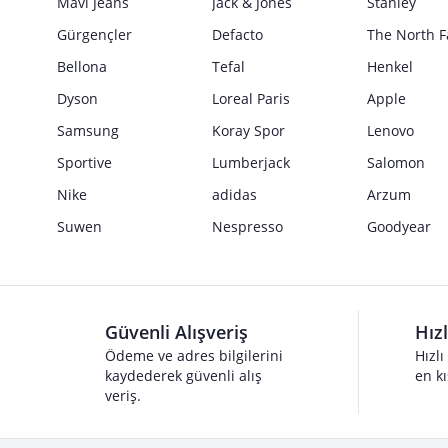
Mavi Jeans
Jack & Jones
Stanley
Gürgençler
Defacto
The North F
Bellona
Tefal
Henkel
Dyson
Loreal Paris
Apple
Samsung
Koray Spor
Lenovo
Sportive
Lumberjack
Salomon
Nike
adidas
Arzum
Suwen
Nespresso
Goodyear
Güvenli Alışveriş
Hız
Ödeme ve adres bilgilerini
Hızlı
kaydederek güvenli alış
en kı
veriş.