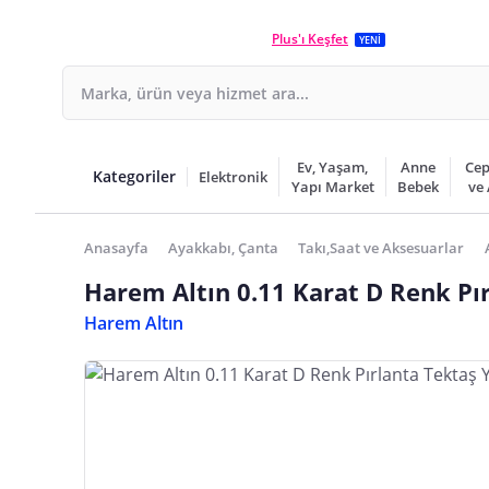
Plus'ı Keşfet
YENİ
Ev, Yaşam,
Anne
Cep
Kategoriler
Elektronik
Yapı Market
Bebek
ve
Anasayfa
Ayakkabı, Çanta
Takı,Saat ve Aksesuarlar
Harem Altın 0.11 Karat D Renk Pı
Harem Altın