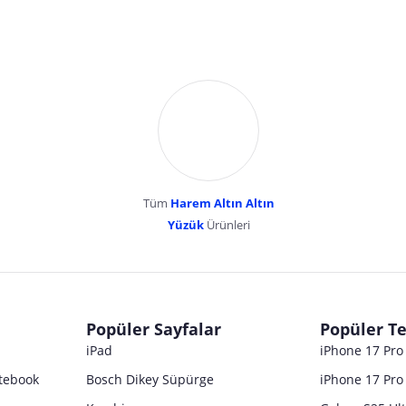
Tüm
Harem Altın Altın
YENİBOSNA MERKEZ MAH LADİN SOK KUY
Yüzük
Ürünleri
dır. Pazarama, bu içeriklerden dolayı herhangi bir sorumluluk kabul etmemektedir.
Popüler Sayfalar
Popüler Te
iPad
iPhone 17 Pr
tebook
Bosch Dikey Süpürge
iPhone 17 Pro