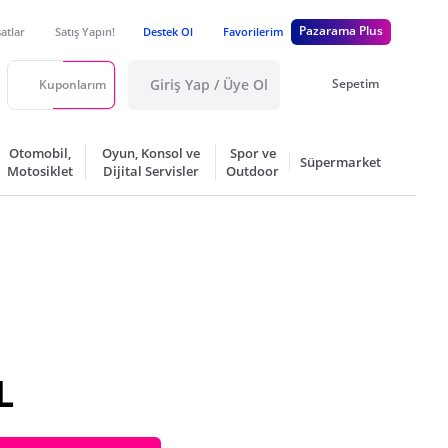
Pazarama Plus
satlar
Satış Yapın!
Destek Ol
Favorilerim
Giriş Yap / Üye Ol
Sepetim
Kuponlarım
Otomobil,
Oyun, Konsol ve
Spor ve
Süpermarket
Motosiklet
Dijital Servisler
Outdoor
L