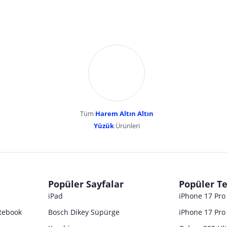
Tüm
Harem Altın Altın
YENİBOSNA MERKEZ MAH LADİN SOK KUY
Yüzük
Ürünleri
dır. Pazarama, bu içeriklerden dolayı herhangi bir sorumluluk kabul etmemektedir.
Popüler Sayfalar
Popüler Te
iPad
iPhone 17 Pr
tebook
Bosch Dikey Süpürge
iPhone 17 Pro