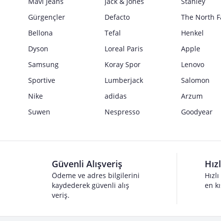
Mavi Jeans
Jack & Jones
Stanley
Gürgençler
Defacto
The North F
Bellona
Tefal
Henkel
Dyson
Loreal Paris
Apple
Samsung
Koray Spor
Lenovo
Sportive
Lumberjack
Salomon
Nike
adidas
Arzum
Suwen
Nespresso
Goodyear
Güvenli Alışveriş
Hız
Ödeme ve adres bilgilerini
Hızlı
kaydederek güvenli alış
en kı
veriş.