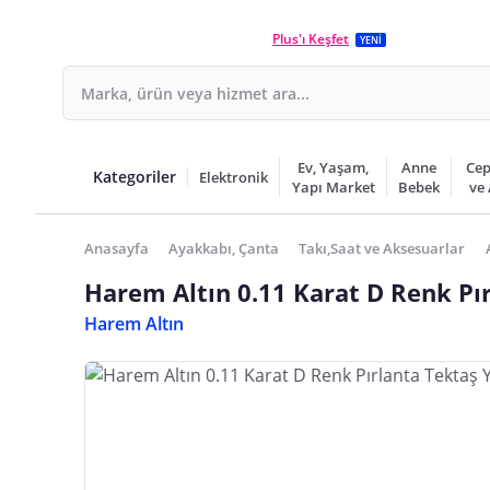
Plus'ı Keşfet
YENİ
Ev, Yaşam,
Anne
Cep
Kategoriler
Elektronik
Yapı Market
Bebek
ve
Anasayfa
Ayakkabı, Çanta
Takı,Saat ve Aksesuarlar
Harem Altın 0.11 Karat D Renk Pı
Harem Altın