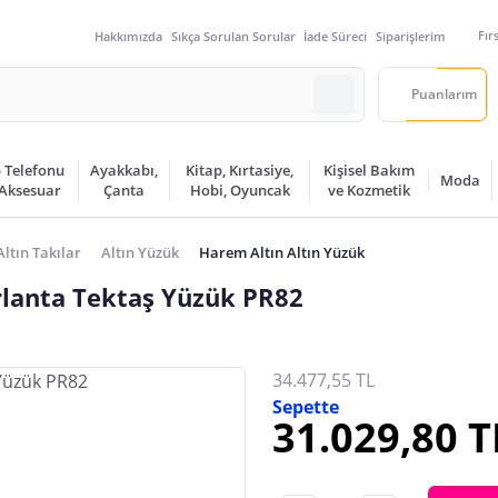
Fır
Hakkımızda
Sıkça Sorulan Sorular
İade Süreci
Siparişlerim
Puanlarım
 Telefonu
Ayakkabı,
Kitap, Kırtasiye,
Kişisel Bakım
Moda
 Aksesuar
Çanta
Hobi, Oyuncak
ve Kozmetik
Altın Takılar
Altın Yüzük
Harem Altın Altın Yüzük
rlanta Tektaş Yüzük PR82
34.477,55 TL
Sepette
31.029,80 T