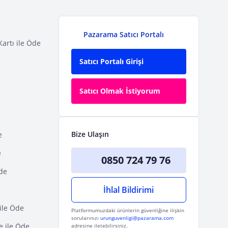
Pazarama Satıcı Portalı
Kartı ile Öde
Satıcı Portalı Girişi
Satıcı Olmak İstiyorum
Bize Ulaşın
e
e
0850 724 79 76
Öde
İhlal Bildirimi
ile Öde
Platformumuzdaki ürünlerin güvenliğine ilişkin
sorularınızı
urunguvenligi@pazarama.com
e ile Öde
adresine iletebilirsiniz.