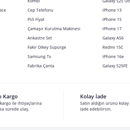
Kombi
Galaxy S25 Ul
ace
Cep Telefonu
iPhone 13
Ps5 Fiyat
iPhone 15
Çamaşır Kurutma Makinesi
iPhone 17
Ankastre Set
Galaxy A56
Fakir Dikey Süpürge
Redmi 15C
Samsung Tv
iPhone 16e
Fabrika Çanta
Galaxy S25FE
lı Kargo
Kolay İade
 kargo ile ihtiyaçlarına
Satın aldığın ürünü kolay
sa sürede ulaş.
iade edebilirsin.