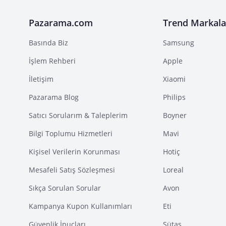
Pazarama.com
Trend Markala
Basında Biz
Samsung
İşlem Rehberi
Apple
İletişim
Xiaomi
Pazarama Blog
Philips
Satıcı Sorularım & Taleplerim
Boyner
Bilgi Toplumu Hizmetleri
Mavi
Kişisel Verilerin Korunması
Hotiç
Mesafeli Satış Sözleşmesi
Loreal
Sıkça Sorulan Sorular
Avon
Kampanya Kupon Kullanımları
Eti
Güvenlik İpuçları
Sütaş