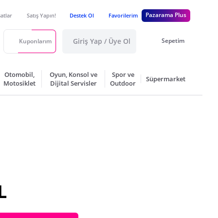
Pazarama Plus
satlar
Satış Yapın!
Destek Ol
Favorilerim
Giriş Yap / Üye Ol
Sepetim
Kuponlarım
Otomobil,
Oyun, Konsol ve
Spor ve
Süpermarket
Motosiklet
Dijital Servisler
Outdoor
L