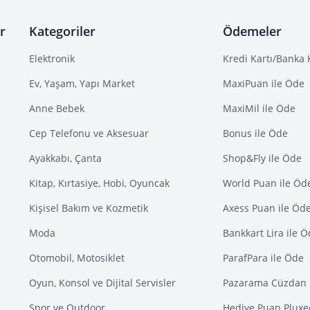
r
Kategoriler
Ödemeler
Elektronik
Kredi Kartı/Banka 
Ev, Yaşam, Yapı Market
MaxiPuan ile Öde
Anne Bebek
MaxiMil ile Öde
Cep Telefonu ve Aksesuar
Bonus ile Öde
Ayakkabı, Çanta
Shop&Fly ile Öde
Kitap, Kırtasiye, Hobi, Oyuncak
World Puan ile Öd
Kişisel Bakım ve Kozmetik
Axess Puan ile Öd
Moda
Bankkart Lira ile 
Otomobil, Motosiklet
ParafPara ile Öde
Oyun, Konsol ve Dijital Servisler
Pazarama Cüzdan 
Spor ve Outdoor
Hediye Puan Pluxe