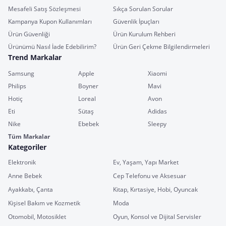
Mesafeli Satış Sözleşmesi
Sıkça Sorulan Sorular
Kampanya Kupon Kullanımları
Güvenlik İpuçları
Ürün Güvenliği
Ürün Kurulum Rehberi
Ürünümü Nasıl İade Edebilirim?
Ürün Geri Çekme Bilgilendirmeleri
Trend Markalar
Samsung
Apple
Xiaomi
Philips
Boyner
Mavi
Hotiç
Loreal
Avon
Eti
Sütaş
Adidas
Nike
Ebebek
Sleepy
Tüm Markalar
Kategoriler
Elektronik
Ev, Yaşam, Yapı Market
Anne Bebek
Cep Telefonu ve Aksesuar
Ayakkabı, Çanta
Kitap, Kırtasiye, Hobi, Oyuncak
Kişisel Bakım ve Kozmetik
Moda
Otomobil, Motosiklet
Oyun, Konsol ve Dijital Servisler