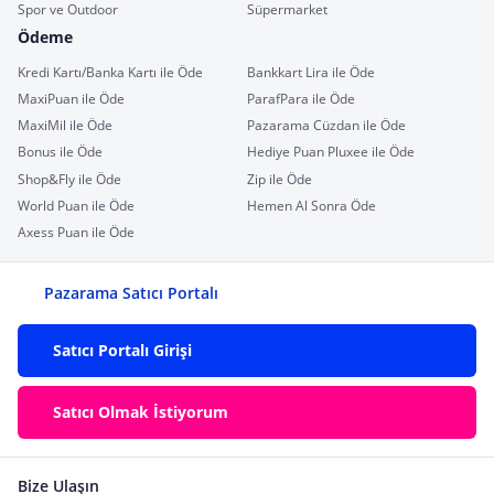
Spor ve Outdoor
Süpermarket
Ödeme
Kredi Kartı/Banka Kartı ile Öde
Bankkart Lira ile Öde
MaxiPuan ile Öde
ParafPara ile Öde
MaxiMil ile Öde
Pazarama Cüzdan ile Öde
Bonus ile Öde
Hediye Puan Pluxee ile Öde
Shop&Fly ile Öde
Zip ile Öde
World Puan ile Öde
Hemen Al Sonra Öde
Axess Puan ile Öde
Pazarama Satıcı Portalı
Satıcı Portalı Girişi
Satıcı Olmak İstiyorum
Bize Ulaşın