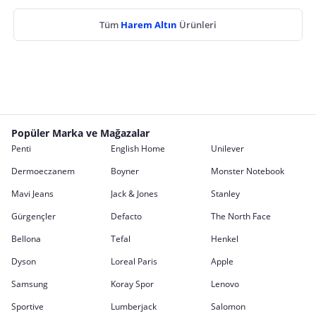
Tüm
Harem Altın
Ürünleri
Popüler Marka ve Mağazalar
Penti
English Home
Unilever
Dermoeczanem
Boyner
Monster Notebook
Mavi Jeans
Jack & Jones
Stanley
Gürgençler
Defacto
The North Face
Bellona
Tefal
Henkel
Dyson
Loreal Paris
Apple
Samsung
Koray Spor
Lenovo
Sportive
Lumberjack
Salomon