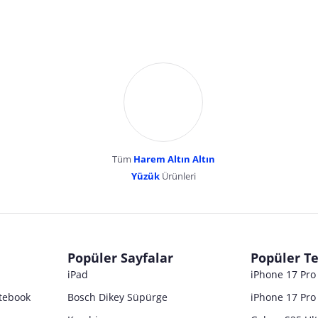
Tüm
Harem Altın Altın
YENİBOSNA MERKEZ MAH LADİN SOK KUY
Yüzük
Ürünleri
dır. Pazarama, bu içeriklerden dolayı herhangi bir sorumluluk kabul etmemektedir.
Popüler Sayfalar
Popüler Te
iPad
iPhone 17 Pr
tebook
Bosch Dikey Süpürge
iPhone 17 Pro