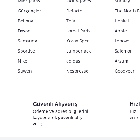
Mavi Jeans
Jack & Jones
Stanley
Gürgençler
Defacto
The North F
Bellona
Tefal
Henkel
Dyson
Loreal Paris
Apple
Samsung
Koray Spor
Lenovo
Sportive
Lumberjack
Salomon
Nike
adidas
Arzum
Suwen
Nespresso
Goodyear
Güvenli Alışveriş
Hız
Ödeme ve adres bilgilerini
Hızlı
kaydederek güvenli alış
en kı
veriş.