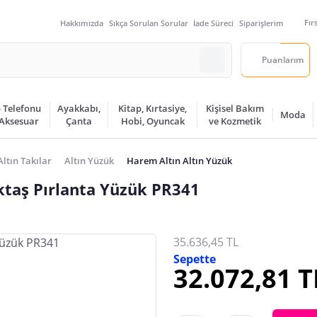
Fır
Hakkımızda
Sıkça Sorulan Sorular
İade Süreci
Siparişlerim
Puanlarım
 Telefonu
Ayakkabı,
Kitap, Kırtasiye,
Kişisel Bakım
Moda
 Aksesuar
Çanta
Hobi, Oyuncak
ve Kozmetik
Altın Takılar
Altın Yüzük
Harem Altın Altın Yüzük
ktaş Pırlanta Yüzük PR341
35.636,45 TL
Sepette
32.072,81 T