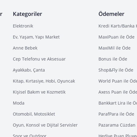
r
Kategoriler
Ödemeler
Elektronik
Kredi Kartı/Banka 
Ev, Yaşam, Yapı Market
MaxiPuan ile Öde
Anne Bebek
MaxiMil ile Öde
Cep Telefonu ve Aksesuar
Bonus ile Öde
Ayakkabı, Çanta
Shop&Fly ile Öde
Kitap, Kırtasiye, Hobi, Oyuncak
World Puan ile Öd
Kişisel Bakım ve Kozmetik
Axess Puan ile Öd
Moda
Bankkart Lira ile 
Otomobil, Motosiklet
ParafPara ile Öde
Oyun, Konsol ve Dijital Servisler
Pazarama Cüzdan 
Spor ve Outdoor
Hediye Puan Pluxe