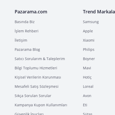
Pazarama.com
Trend Markala
Basında Biz
Samsung
İşlem Rehberi
Apple
İletişim
Xiaomi
Pazarama Blog
Philips
Satıcı Sorularım & Taleplerim
Boyner
Bilgi Toplumu Hizmetleri
Mavi
Kişisel Verilerin Korunması
Hotiç
Mesafeli Satış Sözleşmesi
Loreal
Sıkça Sorulan Sorular
Avon
Kampanya Kupon Kullanımları
Eti
Güvenlik İpuçları
Sütaş