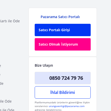
Pazarama Satıcı Portalı
Kartı ile Öde
Satıcı Portalı Girişi
Satıcı Olmak İstiyorum
Bize Ulaşın
e
e
0850 724 79 76
Öde
İhlal Bildirimi
ile Öde
Platformumuzdaki ürünlerin güvenliğine ilişkin
sorularınızı
urunguvenligi@pazarama.com
e ile Öde
adresine iletebilirsiniz.