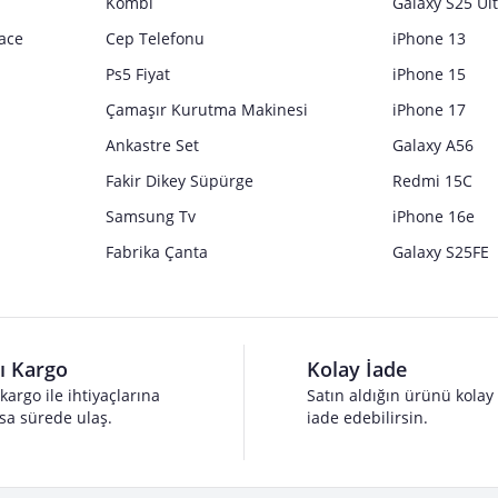
Kombi
Galaxy S25 Ul
ace
Cep Telefonu
iPhone 13
Ps5 Fiyat
iPhone 15
Çamaşır Kurutma Makinesi
iPhone 17
Ankastre Set
Galaxy A56
Fakir Dikey Süpürge
Redmi 15C
Samsung Tv
iPhone 16e
Fabrika Çanta
Galaxy S25FE
lı Kargo
Kolay İade
 kargo ile ihtiyaçlarına
Satın aldığın ürünü kolay
sa sürede ulaş.
iade edebilirsin.