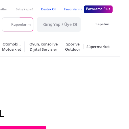
Pazarama Plus
satlar
Satış Yapın!
Destek Ol
Favorilerim
Giriş Yap / Üye Ol
Sepetim
Kuponlarım
Otomobil,
Oyun, Konsol ve
Spor ve
Süpermarket
Motosiklet
Dijital Servisler
Outdoor
L