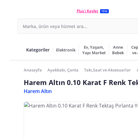
Plus'ı Keşfet
YENİ
Ev, Yaşam,
Anne
Cep
Kategoriler
Elektronik
Yapı Market
Bebek
ve
Anasayfa
Ayakkabı, Çanta
Takı,Saat ve Aksesuarlar
Harem Altın 0.10 Karat F Renk Te
Harem Altın